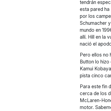
tendrán especi
esta pared ha 
por los campe
Schumacher y 
mundo en 1996
allí. Hill en l
nació el apod
Pero ellos no
Button lo hizo
Kamui Kobayas
pista cinco c
Para este fin 
cerca de los 
McLaren-Honda,
motor. Sabemo