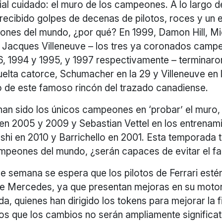
al cuidado: el muro de los campeones. A lo largo de
recibido golpes de decenas de pilotos, roces y un 
ones del mundo, ¿por qué? En 1999, Damon Hill, Mi
Jacques Villeneuve – los tres ya coronados camp
, 1994 y 1995, y 1997 respectivamente – terminaro
a vuelta catorce, Schumacher en la 29 y Villeneuve en 
o de este famoso rincón del trazado canadiense.
 han sido los únicos campeones en ‘probar’ el muro
 en 2005 y 2009 y Sebastian Vettel en los entrenam
hi en 2010 y Barrichello en 2001. Esta temporada
ampeones del mundo, ¿serán capaces de evitar el 
de semana se espera que los pilotos de Ferrari est
de Mercedes, ya que presentan mejoras en su motor,
 quienes han dirigido los tokens para mejorar la fi
s que los cambios no serán ampliamente significat