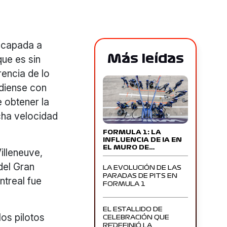
escapada a
Más leídas
que es sin
rencia de lo
diense con
e obtener la
cha velocidad
FORMULA 1: LA
INFLUENCIA DE IA EN
EL MURO DE…
Villeneuve,
del Gran
LA EVOLUCIÓN DE LAS
PARADAS DE PITS EN
ntreal fue
FORMULA 1
EL ESTALLIDO DE
os pilotos
CELEBRACIÓN QUE
REDEFINIÓ LA