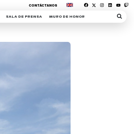
CONTÁCTANOS
SALA DE PRENSA
MURO DE HONOR
IAS
SUSCRIPCIÓN SALA DE PRENSA
IPCIÓN RACING NEWS
COMUNICADOS
OPCIÓN
COGP
ACREDITACIONES
S
RACTIVOS
Y
ICA
ER