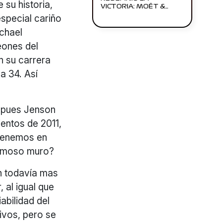
 su historia,
VICTORIA: MOËT &…
especial cariño
chael
eones del
n su carrera
la 34. Así
, pues Jenson
ientos de 2011,
 tenemos en
famoso muro?
én todavía mas
 al igual que
abilidad del
ivos, pero se