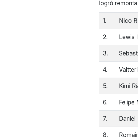
logró remontar
1.
Nico R
2.
Lewis 
3.
Sebasti
4.
Valtter
5.
Kimi Rä
6.
Felipe
7.
Daniel 
8.
Romain