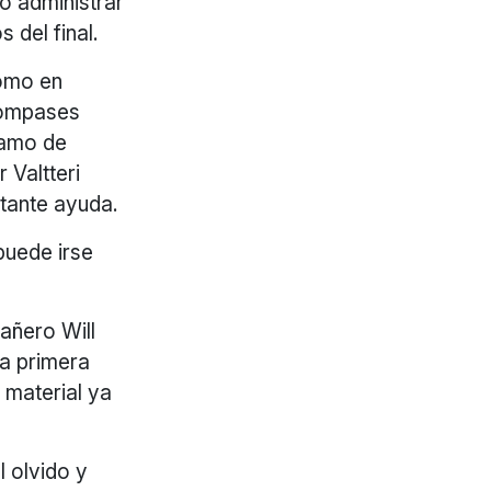
po administrar
s del final.
Como en
 compases
tramo de
 Valtteri
rtante ayuda.
puede irse
añero Will
la primera
 material ya
l olvido y