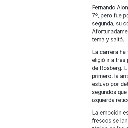
Fernando Alons
7º, pero fue p
segunda, su co
Afortunadamen
tema y saltó.
La carrera ha 
eligió ir a tre
de Rosberg. El
primero, la ar
estuvo por det
segundos que 
izquierda retic
La emoción es
frescos se la