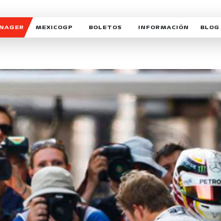
ANAGER
MEXICOGP
BOLETOS
INFORMACIÓN
BLOG
GALERIA SOCIAL
HORARIOS
NOTIC
SOMOS PARTE DEL VUELO
DUDAS
SUSCR
SOSTENIBILIDAD
DERECHO DE PRIMERA 
MEXI
CELEBRA CON NOSOTROS
REFORESTEMOS JUNTO
INTE
MOTORSPORT ACADEM
VOLUNTARIOS
EXPOSICIÓN FOTOGRÁF
CAMPEONATO
PATROCINADORES
LEGALES TICKETMAST