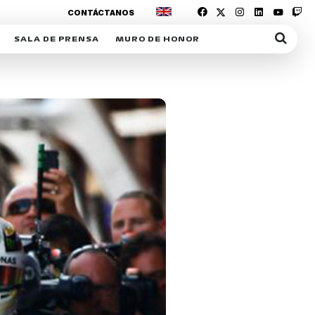
CONTÁCTANOS
SALA DE PRENSA
MURO DE HONOR
IAS
SUSCRIPCIÓN SALA DE PRENSA
IPCIÓN RACING NEWS
COMUNICADOS
OPCIÓN
COGP
ACREDITACIONES
S
RACTIVOS
Y
ICA
ER