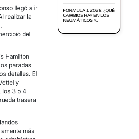
nso llegó a ir
FORMULA 1 2026: ¿QUÉ
 realizar la
CAMBIOS HAY EN LOS
NEUMÁTICOS Y…
.
ercibió del
is Hamilton
s dos paradas
s detalles. El
Vettel y
 los 3 o 4
rueda trasera
blandos
laramente más