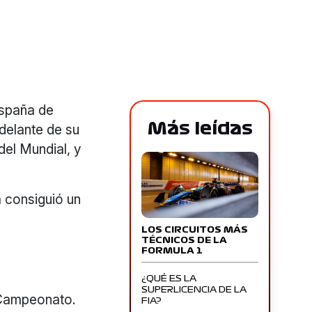
España de
Más leídas
 delante de su
del Mundial, y
 consiguió un
LOS CIRCUITOS MÁS
TÉCNICOS DE LA
FORMULA 1
¿QUÉ ES LA
SUPERLICENCIA DE LA
 Campeonato.
FIA?