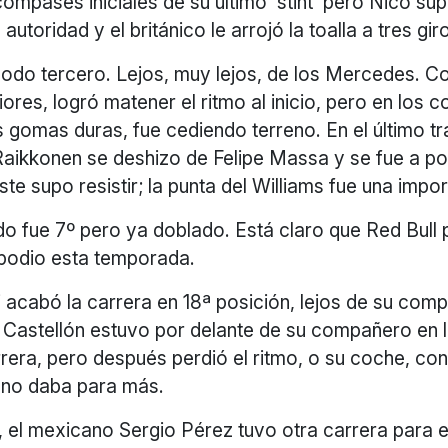
compases iniciales de su último ‘stint’ pero Nico su
autoridad y el británico le arrojó la toalla a tres giro
modo tercero. Lejos, muy lejos, de los Mercedes. 
iores, logró matener el ritmo al inicio, pero en los
as gomas duras, fue cediendo terreno. En el último 
Raikkonen se deshizo de Felipe Massa y se fue a por
ste supo resistir; la punta del Williams fue una impo
do fue 7º pero ya doblado. Está claro que Red Bull 
 podio esta temporada.
acabó la carrera en 18ª posición, lejos de su comp
e Castellón estuvo por delante de su compañero en 
rrera, pero después perdió el ritmo, o su coche, con
, no daba para más.
, el mexicano Sergio Pérez tuvo otra carrera para e