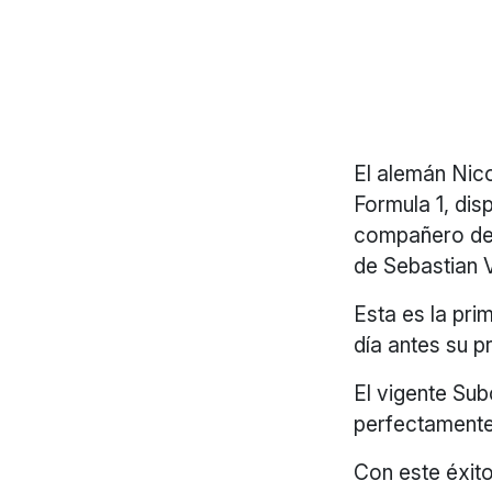
El alemán Nic
Formula 1, dis
compañero de e
de Sebastian Ve
Esta es la pri
día antes su p
El vigente Su
perfectamente 
Con este éxit