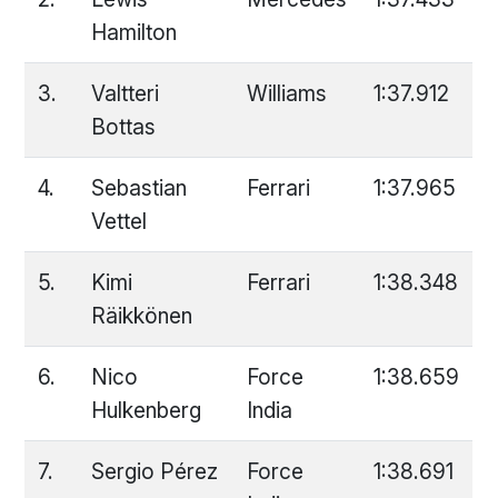
Hamilton
3.
Valtteri
Williams
1:37.912
Bottas
4.
Sebastian
Ferrari
1:37.965
Vettel
5.
Kimi
Ferrari
1:38.348
Räikkönen
6.
Nico
Force
1:38.659
Hulkenberg
India
7.
Sergio Pérez
Force
1:38.691