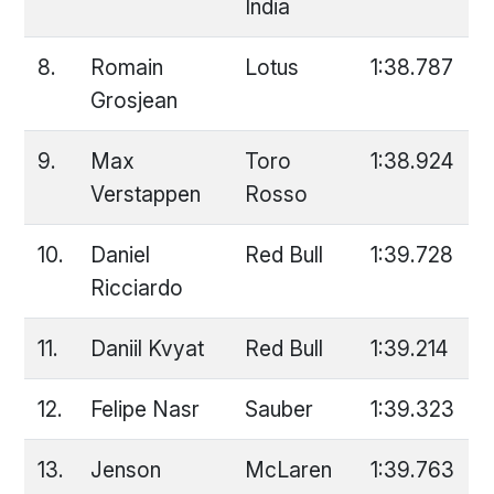
India
8.
Romain
Lotus
1:38.787
Grosjean
9.
Max
Toro
1:38.924
Verstappen
Rosso
10.
Daniel
Red Bull
1:39.728
Ricciardo
11.
Daniil Kvyat
Red Bull
1:39.214
12.
Felipe Nasr
Sauber
1:39.323
13.
Jenson
McLaren
1:39.763