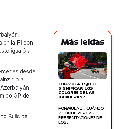
rbaiyán,
Más leídas
a en la F1 con
esto igualó a
Mercedes desde
ainz dio a
FORMULA 1: ¿QUÉ
e Azerbaiyán
SIGNIFICAN LOS
COLORES DE LAS
lémico GP de
BANDERAS?
FORMULA 1: ¿CUÁNDO
Y DÓNDE VER LAS
ing Bulls de
PRESENTACIONES DE
LOS…