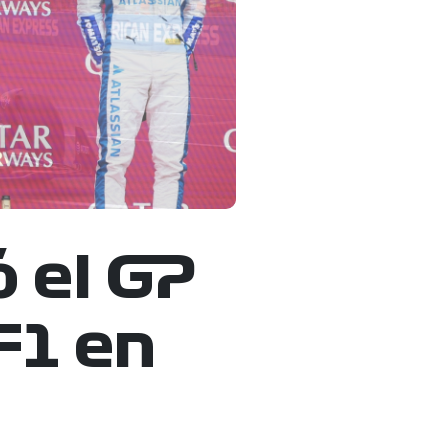
 el GP
F1 en