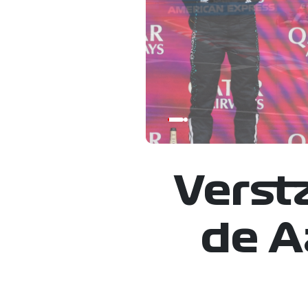
Verst
de A