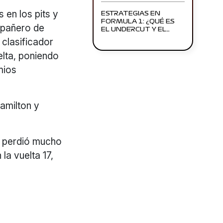
 en los pits y
ESTRATEGIAS EN
FORMULA 1: ¿QUÉ ES
mpañero de
EL UNDERCUT Y EL…
 clasificador
elta, poniendo
mios
amilton y
o perdió mucho
la vuelta 17,