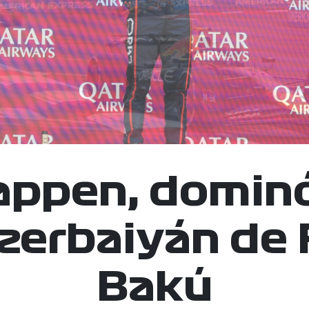
appen, dominó
zerbaiyán de 
Bakú