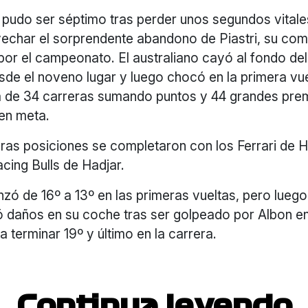
pudo ser séptimo tras perder unos segundos vitales
echar el sorprendente abandono de Piastri, su co
 por el campeonato. El australiano cayó al fondo del
esde el noveno lugar y luego chocó en la primera vu
ha de 34 carreras sumando puntos y 44 grandes pre
en meta.
ras posiciones se completaron con los Ferrari de H
acing Bulls de Hadjar.
zó de 16º a 13º en las primeras vueltas, pero lueg
ó daños en su coche tras ser golpeado por Albon en 
 a terminar 19º y último en la carrera.
Continua leyendo