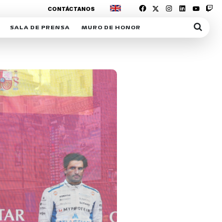
CONTÁCTANOS
SALA DE PRENSA
MURO DE HONOR
IAS
SUSCRIPCIÓN SALA DE PRENSA
IPCIÓN RACING NEWS
COMUNICADOS
OPCIÓN
COGP
ACREDITACIONES
S
RACTIVOS
Y
ICA
ER