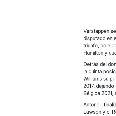
Verstappen se
disputado en e
triunfo, pole 
Hamilton y qu
Detrás del dom
la quinta posi
Williams su p
2017, dejando
Bélgica 2021, 
Antonelli fina
Lawson y el R