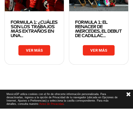
FORMULA 1: ¿CUÁLES
FORMULA 1: EL
SON LOS TRABAJOS
RENACER DE
MÁS EXTRAÑOS EN
MERCEDES, EL DEBUT
UNA…
DE CADILLAC…
VER MÁS
VER MÁS
MexicoGP utiliza cookies con el fin de ofrecerte información personalizada. Para
desactivarlas, ingresa a la opción de Privacidad de tu navegador (ubicada en Opciones de
Internet, Ajustes o Preferencias) y selecciona la casilla correspondiente. Para más
detalles, consulta nuestro
Aviso de Privacidad
.