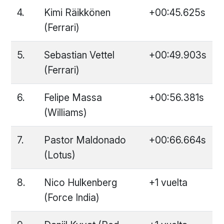
4.
Kimi Räikkönen
+00:45.625s
(Ferrari)
5.
Sebastian Vettel
+00:49.903s
(Ferrari)
6.
Felipe Massa
+00:56.381s
(Williams)
7.
Pastor Maldonado
+00:66.664s
(Lotus)
8.
Nico Hulkenberg
+1 vuelta
(Force India)