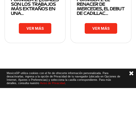
SON LOS TRABAJOS
RENACER DE
MÁS EXTRAÑOS EN
MERCEDES, EL DEBUT
UNA…
DE CADILLAC…
VER MÁS
VER MÁS
MexicoGP utiliza cookies con el fin de ofrecerte información personalizada. Para
desactivarlas, ingresa a la opción de Privacidad de tu navegador (ubicada en Opciones de
Internet, Ajustes o Preferencias) y selecciona la casilla correspondiente. Para más
detalles, consulta nuestro
Aviso de Privacidad
.