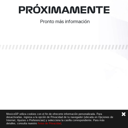
PRÓXIMAMENTE
Pronto más información
MexicoGP utiliza cookies con el fin de ofrecerte información personalizada. Para
desactivarlas, ingresa a la opción de Privacidad de tu navegador (ubicada en Opciones de
Internet, Ajustes o Preferencias) y selecciona la casilla correspondiente. Para más
detalles, consulta nuestro
Aviso de Privacidad
.