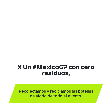
X Un #MexicoGP con cero
residuos,
Recolectamos y reciclamos las botellas
de vidrio de todo el evento.