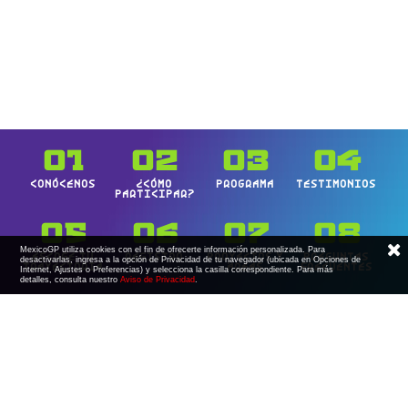
01
02
03
04
conócenos
¿cómo
programa
testimonios
participar?
05
06
07
08
MexicoGP utiliza cookies con el fin de ofrecerte información personalizada. Para
escoge tu
registro
proyectos y
preguntas
desactivarlas, ingresa a la opción de Privacidad de tu navegador (ubicada en Opciones de
trayectoria
áreas
frecuentes
Internet, Ajustes o Preferencias) y selecciona la casilla correspondiente. Para más
detalles, consulta nuestro
Aviso de Privacidad
.
09
bases de la
convocatoria