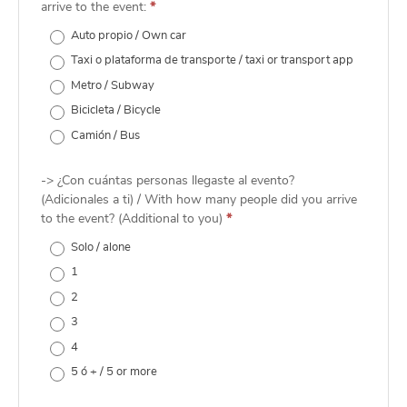
arrive to the event:
*
Auto propio / Own car
Taxi o plataforma de transporte / taxi or transport app
Metro / Subway
Bicicleta / Bicycle
Camión / Bus
-> ¿Con cuántas personas llegaste al evento?
(Adicionales a ti) / With how many people did you arrive
to the event? (Additional to you)
*
Solo / alone
1
2
3
4
5 ó + / 5 or more