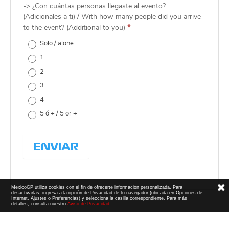
-> ¿Con cuántas personas llegaste al evento?
(Adicionales a ti) / With how many people did you arrive
to the event? (Additional to you)
*
Solo / alone
1
2
3
4
5 ó + / 5 or +
ENVIAR
MexicoGP utiliza cookies con el fin de ofrecerte información personalizada. Para
desactivarlas, ingresa a la opción de Privacidad de tu navegador (ubicada en Opciones de
Internet, Ajustes o Preferencias) y selecciona la casilla correspondiente. Para más
detalles, consulta nuestro
Aviso de Privacidad
.