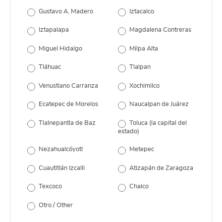
Gustavo A. Madero
Iztacalco
Iztapalapa
Magdalena Contreras
Miguel Hidalgo
Milpa Alta
Tláhuac
Tlalpan
Venustiano Carranza
Xochimilco
Ecatepec de Morelos
Naucalpan de Juárez
Tlalnepantla de Baz
Toluca (la capital del
estado)
Nezahualcóyotl
Metepec
Cuautitlán Izcalli
Atizapán de Zaragoza
Texcoco
Chalco
Otro / Other