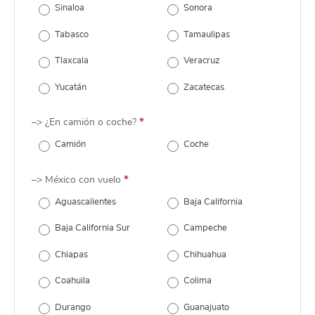
Sinaloa
Sonora
Tabasco
Tamaulipas
Tlaxcala
Veracruz
Yucatán
Zacatecas
–> ¿En camión o coche?
*
Camión
Coche
–> México con vuelo
*
Aguascalientes
Baja California
Baja California Sur
Campeche
Chiapas
Chihuahua
Coahuila
Colima
Durango
Guanajuato