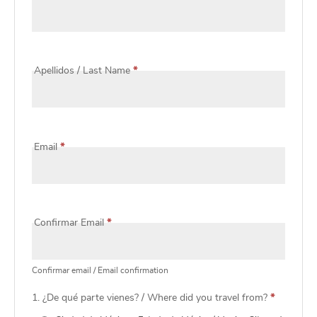
Survey
Huella
de
Apellidos / Last Name
*
carbono
Email
*
Confirmar Email
*
Confirmar email / Email confirmation
1. ¿De qué parte vienes? / Where did you travel from?
*