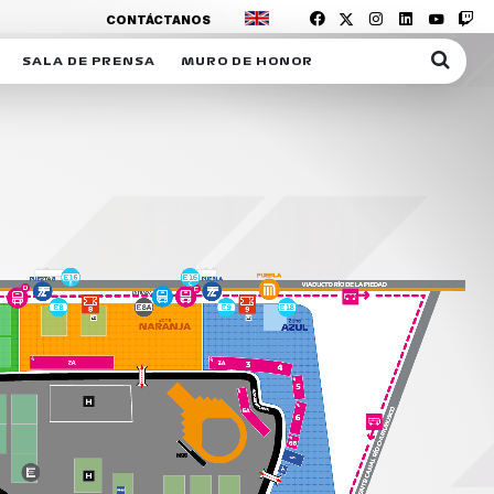
CONTÁCTANOS
SALA DE PRENSA
MURO DE HONOR
IAS
SUSCRIPCIÓN SALA DE PRENSA
IPCIÓN RACING NEWS
COMUNICADOS
OPCIÓN
COGP
ACREDITACIONES
S
RACTIVOS
Y
ICA
ER