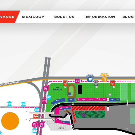
ANAGER
MEXICOGP
BOLETOS
INFORMACIÓN
BLOG
GALERIA SOCIAL
HORARIOS
NOTIC
SOMOS PARTE DEL VUELO
DUDAS
SUSCR
SOSTENIBILIDAD
DERECHO DE PRIMERA 
MEXI
CELEBRA CON NOSOTROS
REFORESTEMOS JUNTO
INTE
MOTORSPORT ACADEM
VOLUNTARIOS
EXPOSICIÓN FOTOGRÁF
CAMPEONATO
PATROCINADORES
LEGALES TICKETMAST