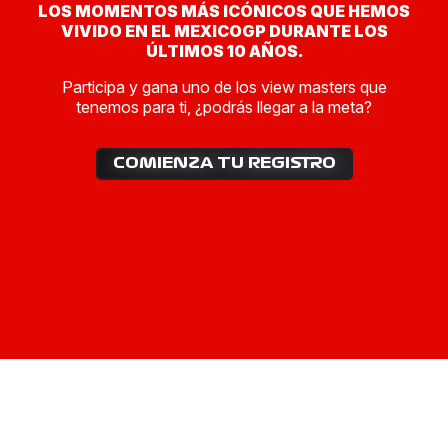
CONFIRMAR CORREO ELECTRÓNICO
*
LOS MOMENTOS MÁS ICÓNICOS QUE HEMOS
VIVIDO EN EL MEXICOGP DURANTE LOS
ÚLTIMOS 10 AÑOS.
Participa y gana uno de los view masters que
FECHA DE NACIMIENTO
*
tenemos para ti, ¿podrás llegar a la meta?
COMIENZA TU REGISTRO
TELÉFONO
*
Para participar es necesario aceptar el
aviso de
privacidad
y los
términos y condiciones
ACEPTO TÉRMINOS Y CONDICIONES
ACEPTO AVISO DE PRIVACIDAD