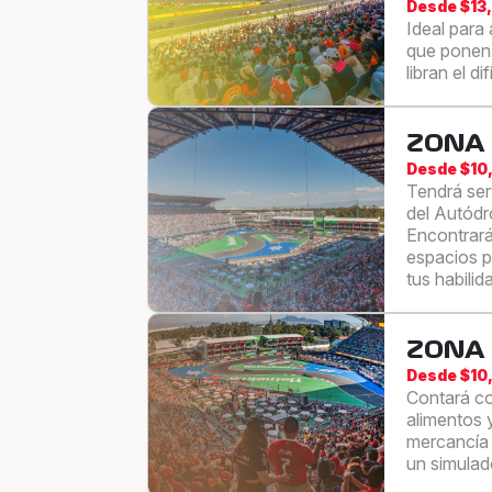
Desde $13
Ideal para 
que ponen 
libran el d
ZONA 
Desde $10
Tendrá ser
del Autódr
Encontrará
espacios p
tus habilid
ZONA
Desde $10
Contará co
alimentos 
mercancía 
un simulad