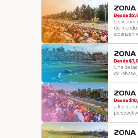
ZONA
Desde $3
Descubre p
del mundo.
alcanzan v
ZONA
Desde $7,
Una de las
de rebase,
ZONA
Desde $10
¡Una zona 
perspectiva
ZONA