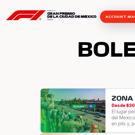
ACCOUNT M
BOL
ZONA
Desde $3
El lugar p
del Mexico
en pits y, 