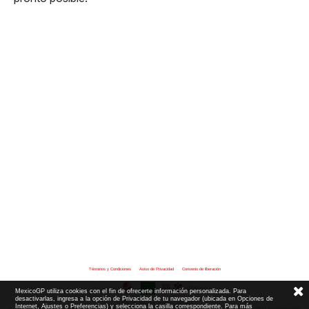
Términos y Condiciones
|
Aviso de Privacidad
|
Convenio de liberación
MexicoGP utiliza cookies con el fin de ofrecerte información personalizada. Para
desactivarlas, ingresa a la opción de Privacidad de tu navegador (ubicada en Opciones de
© 2026 CIE Todos los derechos reservados
Internet, Ajustes o Preferencias) y selecciona la casilla correspondiente. Para más