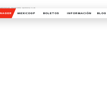
CHAMPIONSHIP, GRAND PRIX,
PADDOCK CLUB,
O,
FORMULA 1 MEXICO CITY GRAND PRIX,
cionados son marcas de Formula One Licensing BV,
ANAGER
MEXICOGP
BOLETOS
INFORMACIÓN
BLOG
GALERIA SOCIAL
HORARIOS
NOTIC
SOMOS PARTE DEL VUELO
DUDAS
SUSCR
SOSTENIBILIDAD
DERECHO DE PRIMERA 
MEXI
CELEBRA CON NOSOTROS
REFORESTEMOS JUNTO
INTE
MOTORSPORT ACADEM
VOLUNTARIOS
EXPOSICIÓN FOTOGRÁF
CAMPEONATO
PATROCINADORES
LEGALES TICKETMAST