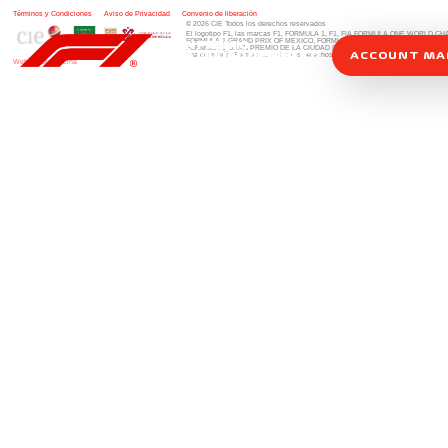
Términos y Condiciones
|
Aviso de Privacidad
|
Convenio de liberación
© 2026 CIE Todos los derechos reservados
El logotipo F1, las marcas F1, FORMULA 1, F1, FIA FORMULA ONE WORLD 
FORMULA 1 GRAND PRIX OF MEXICO, FORMULA 1 GRAN PREMIO DE MÉXIC
FORMULA 1 GRAN PREMIO DE LA CIUDAD DE MÉXICO y otros distintivos
rela
ACCOUNT M
una compañía Formula 1. Todos los derechos reservados.
Website by Alucina