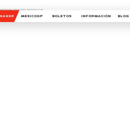
CHAMPIONSHIP, GRAND PRIX,
PADDOCK CLUB,
O,
FORMULA 1 MEXICO CITY GRAND PRIX,
cionados son marcas de Formula One Licensing BV,
ANAGER
MEXICOGP
BOLETOS
INFORMACIÓN
BLOG
GALERIA SOCIAL
HORARIOS
NOTIC
SOMOS PARTE DEL VUELO
DUDAS
SUSCR
SOSTENIBILIDAD
DERECHO DE PRIMERA 
MEXI
CELEBRA CON NOSOTROS
REFORESTEMOS JUNTO
INTE
MOTORSPORT ACADEM
VOLUNTARIOS
EXPOSICIÓN FOTOGRÁF
CAMPEONATO
PATROCINADORES
LEGALES TICKETMAST