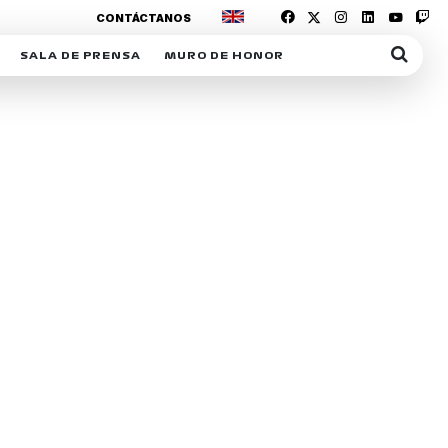
CONTÁCTANOS
SALA DE PRENSA
MURO DE HONOR
IAS
SUSCRIPCIÓN SALA DE PRENSA
IPCIÓN RACING NEWS
COMUNICADOS
OPCIÓN
COGP
ACREDITACIONES
S
RACTIVOS
Y
ICA
ER