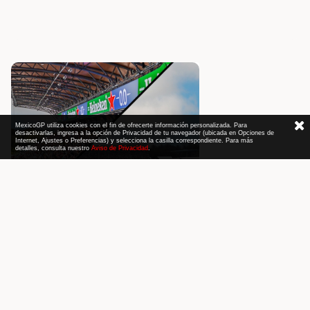
MexicoGP utiliza cookies con el fin de ofrecerte información personalizada. Para
desactivarlas, ingresa a la opción de Privacidad de tu navegador (ubicada en Opciones de
Internet, Ajustes o Preferencias) y selecciona la casilla correspondiente. Para más
detalles, consulta nuestro
Aviso de Privacidad
.