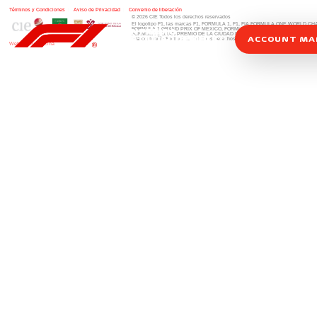
Términos y Condiciones
|
Aviso de Privacidad
|
Convenio de liberación
© 2026 CIE Todos los derechos reservados
El logotipo F1, las marcas F1, FORMULA 1, F1, FIA FORMULA ONE WORLD 
FORMULA 1 GRAND PRIX OF MEXICO, FORMULA 1 GRAN PREMIO DE MÉXIC
FORMULA 1 GRAN PREMIO DE LA CIUDAD DE MÉXICO y otros distintivos
rela
ACCOUNT M
una compañía Formula 1. Todos los derechos reservados.
Website by Alucina