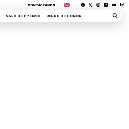
CONTÁCTANOS
SALA DE PRENSA
MURO DE HONOR
IAS
SUSCRIPCIÓN SALA DE PRENSA
IPCIÓN RACING NEWS
COMUNICADOS
OPCIÓN
COGP
ACREDITACIONES
S
RACTIVOS
Y
ICA
ER