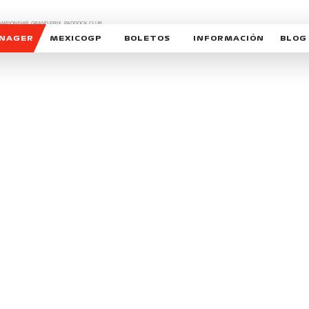
CHAMPIONSHIP, GRAND PRIX,
PADDOCK CLUB,
O,
FORMULA 1 MEXICO CITY GRAND PRIX,
cionados son marcas de Formula One Licensing BV,
ANAGER
MEXICOGP
BOLETOS
INFORMACIÓN
BLOG
GALERIA SOCIAL
HORARIOS
NOTIC
SOMOS PARTE DEL VUELO
DUDAS
SUSCR
SOSTENIBILIDAD
DERECHO DE PRIMERA 
MEXI
CELEBRA CON NOSOTROS
REFORESTEMOS JUNTO
INTE
MOTORSPORT ACADEM
VOLUNTARIOS
EXPOSICIÓN FOTOGRÁF
CAMPEONATO
PATROCINADORES
LEGALES TICKETMAST