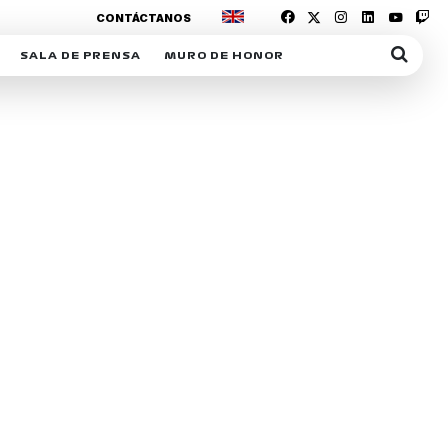
CONTÁCTANOS
SALA DE PRENSA
MURO DE HONOR
IAS
SUSCRIPCIÓN SALA DE PRENSA
IPCIÓN RACING NEWS
COMUNICADOS
OPCIÓN
COGP
ACREDITACIONES
S
RACTIVOS
Y
ICA
ER