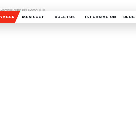
CHAMPIONSHIP, GRAND PRIX,
PADDOCK CLUB,
O,
FORMULA 1 MEXICO CITY GRAND PRIX,
cionados son marcas de Formula One Licensing BV,
ANAGER
MEXICOGP
BOLETOS
INFORMACIÓN
BLOG
GALERIA SOCIAL
HORARIOS
NOTIC
SOMOS PARTE DEL VUELO
DUDAS
SUSCR
SOSTENIBILIDAD
DERECHO DE PRIMERA 
MEXI
CELEBRA CON NOSOTROS
REFORESTEMOS JUNTO
INTE
MOTORSPORT ACADEM
VOLUNTARIOS
EXPOSICIÓN FOTOGRÁF
CAMPEONATO
PATROCINADORES
LEGALES TICKETMAST