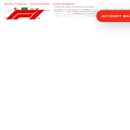
Términos y Condiciones
|
Aviso de Privacidad
|
Convenio de liberación
© 2026 CIE Todos los derechos reservados
El logotipo F1, las marcas F1, FORMULA 1, F1, FIA FORMULA ONE WORLD 
FORMULA 1 GRAND PRIX OF MEXICO, FORMULA 1 GRAN PREMIO DE MÉXIC
FORMULA 1 GRAN PREMIO DE LA CIUDAD DE MÉXICO y otros distintivos
rela
ACCOUNT M
una compañía Formula 1. Todos los derechos reservados.
Website by Alucina