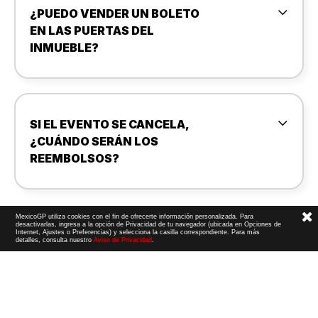
¿PUEDO VENDER UN BOLETO
EN LAS PUERTAS DEL
INMUEBLE?
SI EL EVENTO SE CANCELA,
¿CUÁNDO SERÁN LOS
REEMBOLSOS?
MexicoGP utiliza cookies con el fin de ofrecerte información personalizada. Para
desactivarlas, ingresa a la opción de Privacidad de tu navegador (ubicada en Opciones de
Internet, Ajustes o Preferencias) y selecciona la casilla correspondiente. Para más
detalles, consulta nuestro
Aviso de Privacidad
.