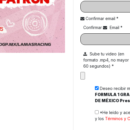
Confirmar email *
Confirmar
Email
*
Sube tu video (en
formato .mp4, no mayor
60 segundos)
*
Deseo recibir m
FORMULA 1 GRA
DE MÉXICO Pres
*He leído y ac
y los
Términos y 