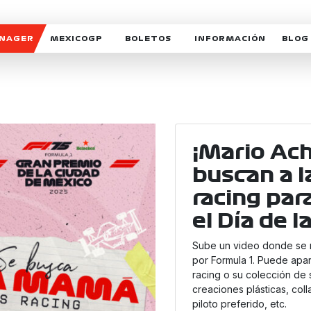
ANAGER
MEXICOGP
BOLETOS
INFORMACIÓN
BLOG
GALERIA SOCIAL
HORARIOS
NOTIC
SOMOS PARTE DEL VUELO
DUDAS
SUSCR
SOSTENIBILIDAD
DERECHO DE PRIMERA 
MEXI
CELEBRA CON NOSOTROS
REFORESTEMOS JUNTO
INTE
2
¡Mario Ach
MOTORSPORT ACADEM
buscan a 
0
VOLUNTARIOS
racing par
2
EXPOSICIÓN FOTOGRÁF
el Día de 
5
CAMPEONATO
Sube un video donde se m
1
PATROCINADORES
por Formula 1. Puede apa
0
racing o su colección de 
LEGALES TICKETMAST
creaciones plásticas, coll
d
piloto preferido, etc.