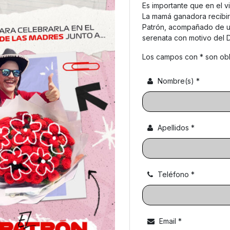
Es importante que en el v
e
La mamá ganadora recibirá 
Patrón, acompañado de un 
M
serenata con motivo del D
a
Los campos con * son obli
y
Nombre(s)
*
o
Apellidos
*
Teléfono
*
Email
*