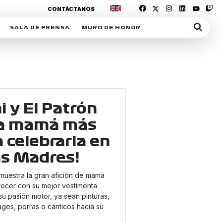
CONTÁCTANOS
SALA DE PRENSA
MURO DE HONOR
IAS
SUSCRIPCIÓN SALA DE PRENSA
IPCIÓN RACING NEWS
COMUNICADOS
OPCIÓN
COGP
ACREDITACIONES
S
RACTIVOS
i y El Patrón
Y
la mamá más
a celebrarla en
ICA
las Madres!
uestra la gran afición de mamá
recer con su mejor vestimenta
su pasión motor, ya sean pinturas,
ER
ages, porras o cánticos hacia su