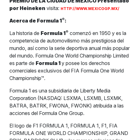
PREMIO DE LA CIUDAD DE MÉXICO Presentado
por Heineken
visita:
HTTP://WWW.MEXICOGP.MX/
®
Acerca de Formula 1
:
®
La historia de
Formula 1
comenzó en 1950 y es la
competencia de automovilismo más prestigiosa del
mundo, así como la serie deportiva anual más popular
del mundo. Formula One World Championship Limited
es parte de
Formula 1
y posee los derechos
comerciales exclusivos del FIA Formula One World
Championship™.
Formula 1 es una subsidiaria de Liberty Media
Corporation (NASDAQ: LSXMA, LSXMB, LSXMK,
BATRA, BATRK, FWONA, FWONK) atribuida a las
acciones del Formula One Group.
El logo de F1 FORMULA 1, FORMULA 1, F1, FIA
FORMULA ONE WORLD CHAMPIONSHIP, GRAND