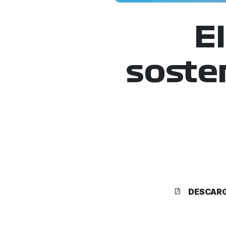
E
soste
DESCAR