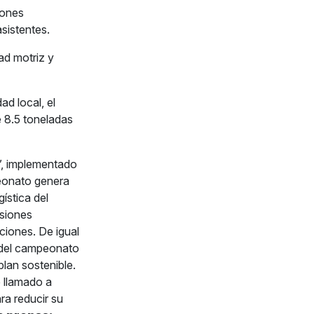
iones
sistentes.
ad motriz y
d local, el
 8.5 toneladas
”, implementado
peonato genera
ística del
isiones
ciones. De igual
 del campeonato
plan sostenible.
 llamado a
ra reducir su