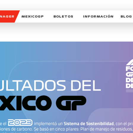
ANAGER
MEXICOGP
BOLETOS
INFORMACIÓN
BLOG
GALERIA SOCIAL
HORARIOS
NOTIC
SOMOS PARTE DEL VUELO
DUDAS
SUSCR
SOSTENIBILIDAD
DERECHO DE PRIMERA 
MEXI
CELEBRA CON NOSOTROS
REFORESTEMOS JUNTO
INTE
MOTORSPORT ACADEM
VOLUNTARIOS
EXPOSICIÓN FOTOGRÁF
CAMPEONATO
PATROCINADORES
LEGALES TICKETMAST