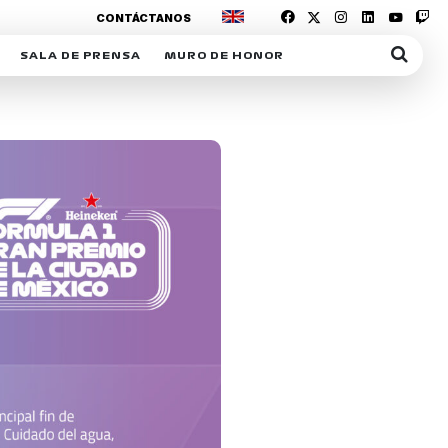
CONTÁCTANOS
SALA DE PRENSA
MURO DE HONOR
IAS
SUSCRIPCIÓN SALA DE PRENSA
IPCIÓN RACING NEWS
COMUNICADOS
OPCIÓN
COGP
ACREDITACIONES
S
RACTIVOS
Y
ICA
ER