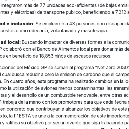
 integraron más de 77 unidades eco-eficientes (de bajas emis
tes y eléctricas) de transporte público, beneficiando a 7,312 a
ad e inclusión
: Se emplearon a 43 personas con discapacid
 puestos como edecanía, voluntariado y masoterapia.
ad local:
Buscando impactar de diversas formas a la comunida
 colaboró con el Banco de Alimentos local para donar más de
tos en beneficio de 18,853 niños de escasos recursos.
acciones del México GP se suman al programa “Net Zero 2030
el cual busca reducir a cero la emisión de carbono que el cam
 En cuatro años, este programa ha realizado cambios en la log
 la utilización de aviones menos contaminantes, las transm
tas y el desarrollo de un combustible renovable, entre otras ac
1 trabaja de la mano con los promotores para que cada fecha
en concreto que contribuyan a alcanzar los objetivos de este 
xto, la F1ESTA se une a la conmemoración de este importante
a y ratifica su objetivo por ser un evento que siga trabajando pa