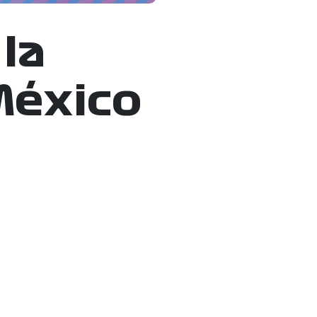
la
México