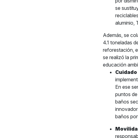
por dismin
se sustitu
reciclable
aluminio, 
Además, se col
4.1 toneladas d
reforestación, 
se realizó la p
educación ambie
Cuidado 
implementa
En ese sen
puntos de
baños seco
innovadora
baños port
Movilida
responsabl