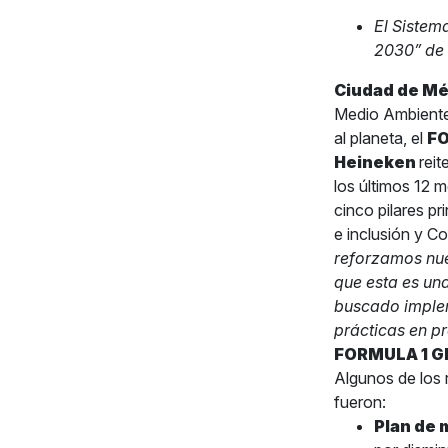
El Sistem
2030” de 
Ciudad de Méx
Medio Ambiente,
al planeta, el
FO
Heineken
reit
los últimos 12 
cinco pilares pr
e inclusión y C
reforzamos nue
que esta es un
buscado implem
prácticas en pr
FORMULA 1 G
Algunos de los 
fueron:
Plan de 