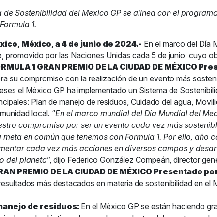
a de Sostenibilidad del Mexico GP se alinea con el program
Formula 1.
ico, México, a 4 de junio de 2024.-
En el marco del Día M
 promovido por las Naciones Unidas cada 5 de junio, cuyo obj
RMULA 1 GRAN PREMIO DE LA CIUDAD DE MÉXICO Pre
era su compromiso con la realización de un evento más sostenib
meses el México GP ha implementado un Sistema de Sostenibil
incipales: Plan de manejo de residuos, Cuidado del agua, Movil
omunidad local.
“
En el marco mundial del Día Mundial del Me
stro compromiso por ser un evento cada vez más sostenib
a meta en común que tenemos con Formula 1. Por ello, año 
entar cada vez más acciones en diversos campos y desarr
o del planeta
”, dijo Federico González Compeán, director gene
RAN PREMIO DE LA CIUDAD DE MÉXICO Presentado po
resultados más destacados en materia de sostenibilidad en e
manejo de residuos:
En el México GP se están haciendo gr