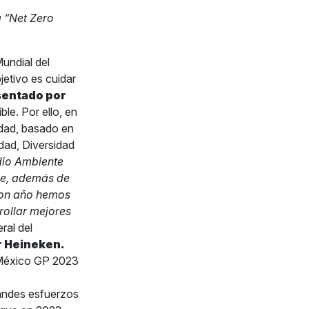
a “Net Zero
undial del
etivo es cuidar
sentado por
le. Por ello, en
idad, basado en
idad, Diversidad
dio Ambiente
le, además de
con año hemos
ollar mejores
ral del
r Heineken.
l México GP 2023
andes esfuerzos