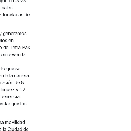
lo que en 2023
riales
.5 toneladas de
 y generamos
elos en
no de Tetra Pak
promueven la
 lo que se
de la carrera.
gración de 8
dríguez y 62
xperiencia
estar que los
a movilidad
e la Ciudad de