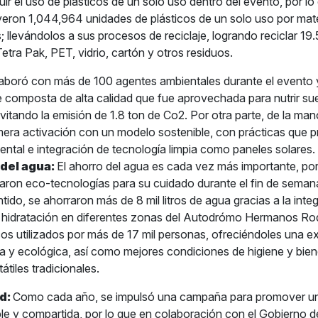
uir el uso de plásticos de un solo uso dentro del evento, por 
yeron 1,044,964 unidades de plásticos de un solo uso por mate
s; llevándolos a sus procesos de reciclaje, logrando reciclar 19
Tetra Pak, PET, vidrio, cartón y otros residuos.
aboró con más de 100 agentes ambientales durante el evento
e composta de alta calidad que fue aprovechada para nutrir su
evitando la emisión de 1.8 ton de Co2. Por otra parte, de la ma
rimera activación con un modelo sostenible, con prácticas que 
ntal e integración de tecnología limpia como paneles solares.
del agua:
El ahorro del agua es cada vez más importante, por
ron eco-tecnologías para su cuidado durante el fin de semana 
tido, se ahorraron más de 8 mil litros de agua gracias a la inte
 hidratación en diferentes zonas del Autodrómo Hermanos Ro
s utilizados por más de 17 mil personas, ofreciéndoles una e
 y ecológica, así como mejores condiciones de higiene y bien
átiles tradicionales.
d:
Como cada año, se impulsó una campaña para promover un
e y compartida, por lo que en colaboración con el Gobierno d