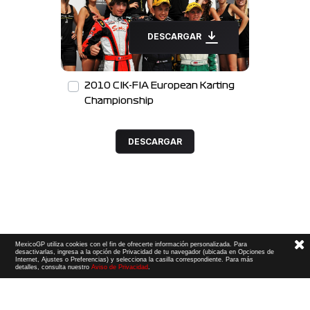
DESCARGAR
2010 CIK-FIA European Karting
Championship
DESCARGAR
MexicoGP utiliza cookies con el fin de ofrecerte información personalizada. Para
desactivarlas, ingresa a la opción de Privacidad de tu navegador (ubicada en Opciones de
Internet, Ajustes o Preferencias) y selecciona la casilla correspondiente. Para más
detalles, consulta nuestro
Aviso de Privacidad
.
Términos y Condiciones
|
Aviso de Privacidad
|
Convenio de liberación