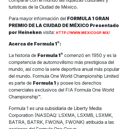
comparte con el mundo las riquezas culturales y
turísticas de la Ciudad de México.
Para mayor información del
FORMULA 1 GRAN
PREMIO DE LA CIUDAD DE MÉXICO Presentado
por Heineken
visita:
HTTP://WWW.MEXICOGP.MX/
®
Acerca de Formula 1
:
®
La historia de
Formula 1
comenzó en 1950 y es la
competencia de automovilismo más prestigiosa del
mundo, así como la serie deportiva anual más popular
del mundo. Formula One World Championship Limited
es parte de
Formula 1
y posee los derechos
comerciales exclusivos del FIA Formula One World
Championship™.
Formula 1 es una subsidiaria de Liberty Media
Corporation (NASDAQ: LSXMA, LSXMB, LSXMK,
BATRA, BATRK, FWONA, FWONK) atribuida a las