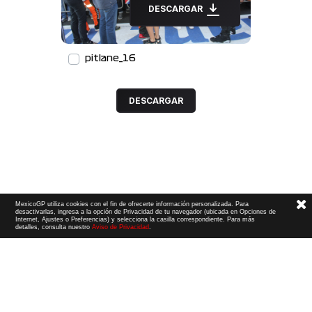
DESCARGAR
pitlane_16
DESCARGAR
MexicoGP utiliza cookies con el fin de ofrecerte información personalizada. Para
desactivarlas, ingresa a la opción de Privacidad de tu navegador (ubicada en Opciones de
Internet, Ajustes o Preferencias) y selecciona la casilla correspondiente. Para más
detalles, consulta nuestro
Aviso de Privacidad
.
Términos y Condiciones
|
Aviso de Privacidad
|
Convenio de liberación
© 2026 CIE Todos los derechos reservados
El logotipo F1, las marcas F1, FORMULA 1, F1, FIA FORMULA ONE WORLD CHAMPIONSHIP, GRAND PRIX,
PADDOCK CLUB,
FORMULA 1 GRAND PRIX
OF MEXICO, FORMULA 1 GRAN PREMIO DE MÉXICO,
FORMULA 1 MEXICO CITY GRAND PRIX,
FORMULA 1 GRAN PREMIO DE LA CIUDAD DE
MÉXICO y otros distintivos
relacionados son marcas de Formula One Licensing BV,
una compañía Formula 1. Todos los derechos reservados.