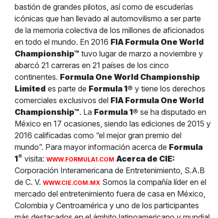
bastión de grandes pilotos, así como de escuderías
icónicas que han llevado al automovilismo a ser parte
de la memoria colectiva de los millones de aficionados
en todo el mundo. En 2016
FIA Formula One World
Championship™
tuvo lugar de marzo a noviembre y
abarcó 21 carreras en 21 países de los cinco
continentes.
Formula One World Championship
Limited
es parte de
Formula 1®
y tiene los derechos
comerciales exclusivos del
FIA Formula One World
Championship™
. La
Formula 1®
se ha disputado en
México en 17 ocasiones, siendo las ediciones de 2015 y
2016 calificadas como “el mejor gran premio del
mundo”. Para mayor información acerca de
Formula
®
1
visita:
Acerca de CIE:
WWW.FORMULA1.COM
Corporación Interamericana de Entretenimiento, S.A.B
de C. V.
Somos la compañía líder en el
WWW.CIE.COM.MX
mercado del entretenimiento fuera de casa en México,
Colombia y Centroamérica y uno de los participantes
más destacados en el ámbito latinoamericano y mundial