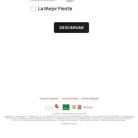
La Mejor Fiesta
DESCARGAR
Términos y Condiciones
|
Aviso de Privacidad
|
Convenio de liberación
© 2026 CIE Todos los derechos reservados
El logotipo F1, las marcas F1, FORMULA 1, F1, FIA FORMULA ONE WORLD CHAMPIONSHIP, GRAND PRIX,
PADDOCK CLUB,
FORMULA 1 GRAND PRIX
OF MEXICO, FORMULA 1 GRAN PREMIO DE MÉXICO,
FORMULA 1 MEXICO CITY GRAND PRIX,
FORMULA 1 GRAN PREMIO DE LA CIUDAD DE
MÉXICO y otros distintivos
relacionados son marcas de Formula One Licensing BV,
una compañía Formula 1. Todos los derechos reservados.
Website by Alucina