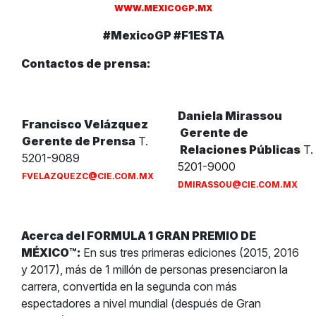
WWW.MEXICOGP.MX
#MexicoGP #F1ESTA
Contactos de prensa:
Daniela Mirassou
Francisco Velázquez
Gerente de
Gerente de Prensa
T.
Relaciones Públicas
T.
5201-9089
5201-9000
FVELAZQUEZC@CIE.COM.MX
DMIRASSOU@CIE.COM.MX
Acerca del FORMULA 1 GRAN PREMIO DE
MÉXICO™:
En sus tres primeras ediciones (2015, 2016
y 2017), más de 1 millón de personas presenciaron la
carrera, convertida en la segunda con más
espectadores a nivel mundial (después de Gran