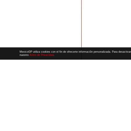
MexicoGP utiliza cookies con el fin de ofrecerte información personalizada. Para desactivar
nuestro
Aviso de Privacidad
.