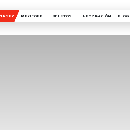
ANAGER
MEXICOGP
BOLETOS
INFORMACIÓN
BLOG
GALERIA SOCIAL
HORARIOS
NOTIC
SOMOS PARTE DEL VUELO
DUDAS
SUSCR
SOSTENIBILIDAD
DERECHO DE PRIMERA 
MEXI
CELEBRA CON NOSOTROS
REFORESTEMOS JUNTO
INTE
MOTORSPORT ACADEM
VOLUNTARIOS
EXPOSICIÓN FOTOGRÁF
CAMPEONATO
PATROCINADORES
LEGALES TICKETMAST