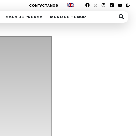
CONTÁCTANOS
SALA DE PRENSA
MURO DE HONOR
IAS
SUSCRIPCIÓN SALA DE PRENSA
IPCIÓN RACING NEWS
COMUNICADOS
OPCIÓN
COGP
ACREDITACIONES
S
RACTIVOS
Y
ICA
ER