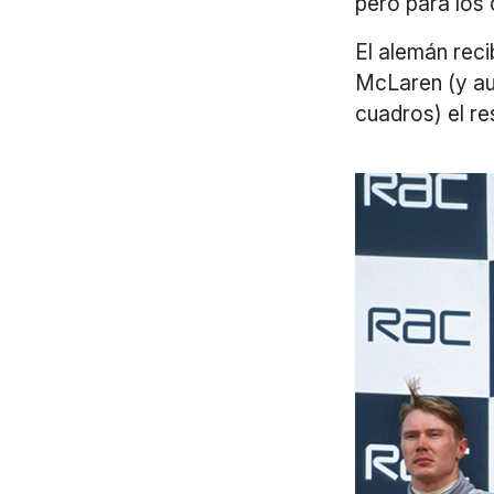
pero para los o
El alemán rec
McLaren (y au
cuadros) el re