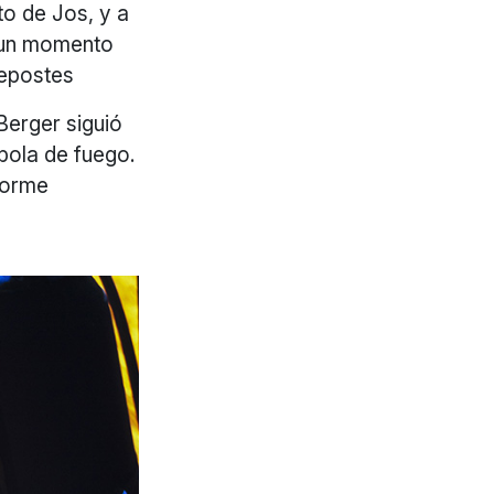
to de Jos, y a
e un momento
repostes
Berger siguió
 bola de fuego.
norme