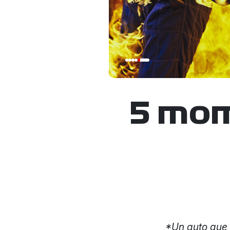
5 mom
*Un auto que g