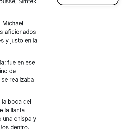
rousse, Simtek,
n Michael
os aficionados
s y justo en la
ía; fue en ese
ino de
 se realizaba
 la boca del
 la llanta
o una chispa y
Jos dentro.