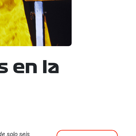
 en la
de solo seis