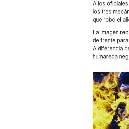
A los oficiale
los tres mecá
que robó el al
La imagen rec
de frente para
A diferencia d
humareda negr