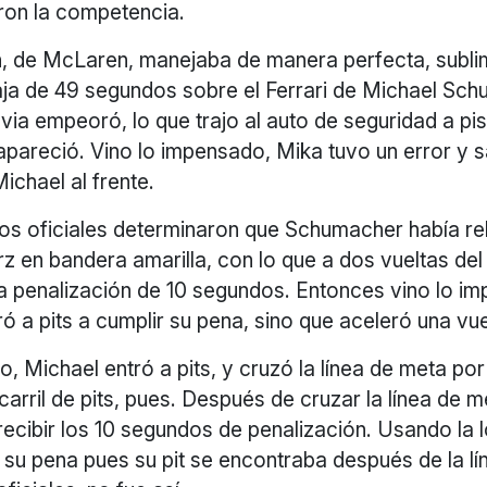
ron la competencia.
, de McLaren, manejaba de manera perfecta, sublim
aja de 49 segundos sobre el Ferrari de Michael Sch
uvia empeoró, lo que trajo al auto de seguridad a pis
apareció. Vino lo impensado, Mika tuvo un error y sa
Michael al frente.
los oficiales determinaron que Schumacher había r
 en bandera amarilla, con lo que a dos vueltas del f
 penalización de 10 segundos. Entonces vino lo imp
ó a pits a cumplir su pena, sino que aceleró una vu
ro, Michael entró a pits, y cruzó la línea de meta por
l carril de pits, pues. Después de cruzar la línea de 
 recibir los 10 segundos de penalización. Usando la 
su pena pues su pit se encontraba después de la lí