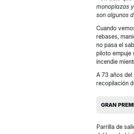
monoplazas y 
son algunos d
Cuando vemos
rebases, mani
no pasa el sab
piloto empuje 
incendie mient
A 73 años del 
recopilación d
GRAN PREMI
Parrilla de sa