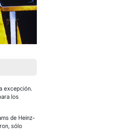
 la excepción.
para los
iams de Heinz-
ron, sólo