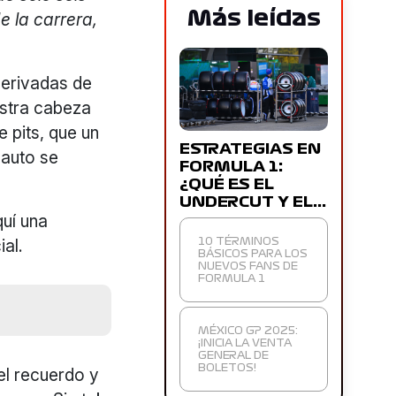
Más leídas
 la carrera,
erivadas de
estra cabeza
e pits, que un
ESTRATEGIAS EN
 auto se
FORMULA 1:
¿QUÉ ES EL
UNDERCUT Y EL…
quí una
al.
10 TÉRMINOS
BÁSICOS PARA LOS
NUEVOS FANS DE
FORMULA 1
MÉXICO GP 2025:
¡INICIA LA VENTA
GENERAL DE
BOLETOS!
el recuerdo y