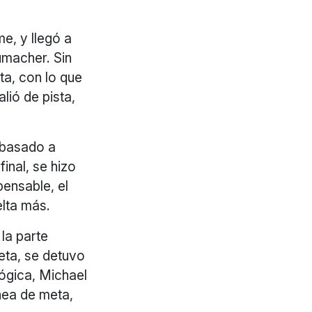
e, y llegó a
umacher. Sin
ta, con lo que
lió de pista,
ebasado a
inal, se hizo
ensable, el
elta más.
 la parte
meta, se detuvo
lógica, Michael
nea de meta,