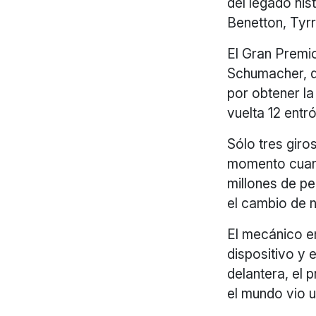
del legado his
Benetton, Tyrr
El Gran Premi
Schumacher, de
por obtener la 
vuelta 12 entró
Sólo tres giro
momento cuand
millones de pe
el cambio de 
El mecánico e
dispositivo y 
delantera, el 
el mundo vio 