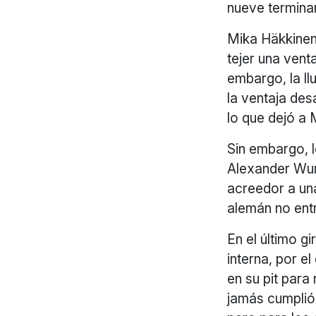
nueve termina
Mika Häkkinen
tejer una vent
embargo, la ll
la ventaja des
lo que dejó a 
Sin embargo, 
Alexander Wurz
acreedor a una
alemán no entr
En el último gi
interna, por e
en su pit para
jamás cumplió 