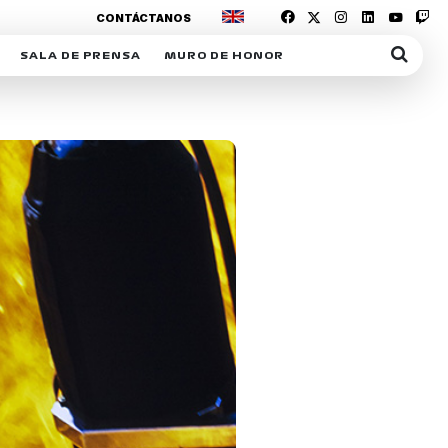
CONTÁCTANOS
SALA DE PRENSA
MURO DE HONOR
IAS
SUSCRIPCIÓN SALA DE PRENSA
IPCIÓN RACING NEWS
COMUNICADOS
OPCIÓN
COGP
ACREDITACIONES
S
RACTIVOS
Y
ICA
ER