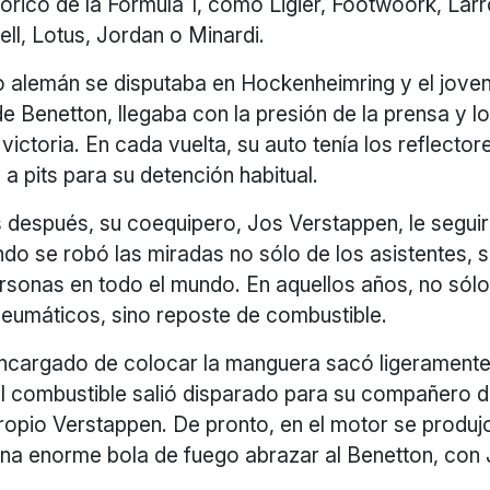
tórico de la Formula 1, como Ligier, Footwoork, Lar
ell, Lotus, Jordan o Minardi.
o alemán se disputaba en Hockenheimring y el jove
 Benetton, llegaba con la presión de la prensa y l
victoria. En cada vuelta, su auto tenía los reflectore
 a pits para su detención habitual.
s después, su coequipero, Jos Verstappen, le seguir
o se robó las miradas no sólo de los asistentes, s
rsonas en todo el mundo. En aquellos años, no sólo
neumáticos, sino reposte de combustible.
ncargado de colocar la manguera sacó ligeramente
el combustible salió disparado para su compañero de
propio Verstappen. De pronto, en el motor se produj
una enorme bola de fuego abrazar al Benetton, con 