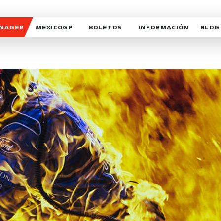
ANAGER
MEXICOGP
BOLETOS
INFORMACIÓN
BLOG
GALERIA SOCIAL
HORARIOS
NOTIC
SOMOS PARTE DEL VUELO
DUDAS
SUSCR
SOSTENIBILIDAD
DERECHO DE PRIMERA 
MEXI
CELEBRA CON NOSOTROS
REFORESTEMOS JUNTO
INTE
MOTORSPORT ACADEM
VOLUNTARIOS
EXPOSICIÓN FOTOGRÁF
CAMPEONATO
PATROCINADORES
LEGALES TICKETMAST