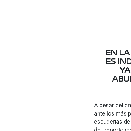
EN LA
ES IN
YA
ABU
A pesar del cr
ante los más 
escuderías de
del deporte m