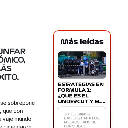
Más leídas
IUNFAR
ÓMICO,
MÁS
ITO.
ESTRATEGIAS EN
FORMULA 1:
¿QUÉ ES EL
UNDERCUT Y EL…
e se sobrepone
,
que con
10 TÉRMINOS
alvaje mundo
BÁSICOS PARA LOS
NUEVOS FANS DE
e cimentaron
FORMULA 1