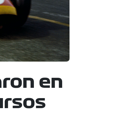
aron en
ursos