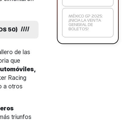
MÉXICO GP 2025:
¡INICIA LA VENTA
GENERAL DE
OS 50)
BOLETOS!
lero de las
oria que
utomóviles,
er Racing
 a otros
ceros
 más triunfos