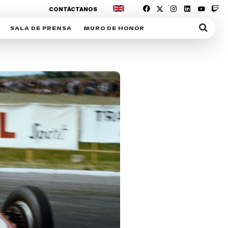
CONTÁCTANOS
SALA DE PRENSA
MURO DE HONOR
IAS
SUSCRIPCIÓN SALA DE PRENSA
IPCIÓN RACING NEWS
COMUNICADOS
OPCIÓN
COGP
ACREDITACIONES
S
RACTIVOS
Y
ICA
ER