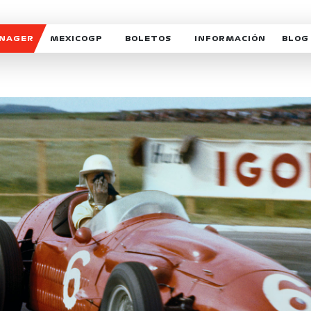
ANAGER
MEXICOGP
BOLETOS
INFORMACIÓN
BLOG
GALERIA SOCIAL
HORARIOS
NOTIC
SOMOS PARTE DEL VUELO
DUDAS
SUSCR
SOSTENIBILIDAD
DERECHO DE PRIMERA 
MEXI
CELEBRA CON NOSOTROS
REFORESTEMOS JUNTO
INTE
MOTORSPORT ACADEM
VOLUNTARIOS
EXPOSICIÓN FOTOGRÁF
CAMPEONATO
PATROCINADORES
LEGALES TICKETMAST