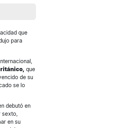
pacidad que
dujo para
nternacional,
ritánico,
que
vencido de su
cado se lo
n debutó en
r sexto,
ar en su