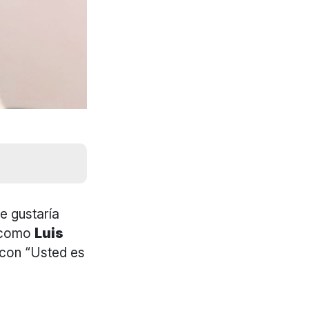
le gustaría
s como
Luis
con “Usted es