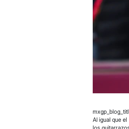
mxgp_blog_titl
Al igual que e
los guitarrazo