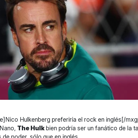
e]Nico Hulkenberg preferiría el rock en inglés[/mxgp
l Nano,
The Hulk
bien podría ser un fanático de la ta
s de poder, sólo que en inglés.