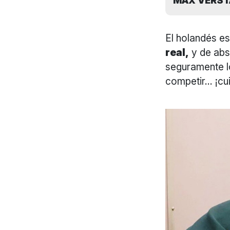
MAX VERST
El holandés e
real,
y de abs
seguramente l
competir… ¡cui