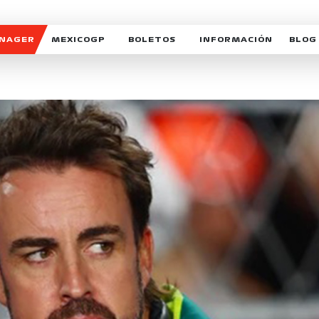
ANAGER
MEXICOGP
BOLETOS
INFORMACIÓN
BLOG
GALERIA SOCIAL
HORARIOS
NOTIC
SOMOS PARTE DEL VUELO
DUDAS
SUSCR
SOSTENIBILIDAD
DERECHO DE PRIMERA 
MEXI
CELEBRA CON NOSOTROS
REFORESTEMOS JUNTO
INTE
MOTORSPORT ACADEM
VOLUNTARIOS
EXPOSICIÓN FOTOGRÁF
CAMPEONATO
PATROCINADORES
LEGALES TICKETMAST