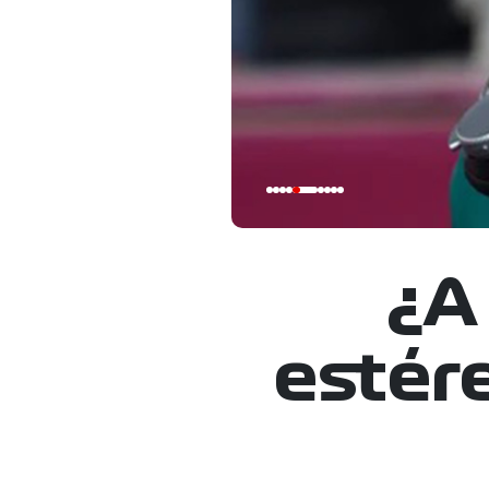
¿A
estére