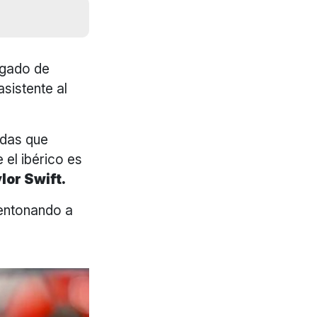
rgado de
sistente al
ndas que
el ibérico es
lor Swift.
entonando a