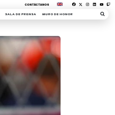
CONTÁCTANOS
SALA DE PRENSA
MURO DE HONOR
IAS
SUSCRIPCIÓN SALA DE PRENSA
IPCIÓN RACING NEWS
COMUNICADOS
OPCIÓN
COGP
ACREDITACIONES
S
RACTIVOS
Y
ICA
ER