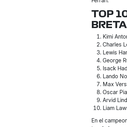
Ferrari.
TOP 10
BRETA
Kimi Anto
Charles L
Lewis Ham
George R
Isack Had
Lando No
Max Verst
Oscar Pia
Arvid Lin
Liam Laws
En el campeona