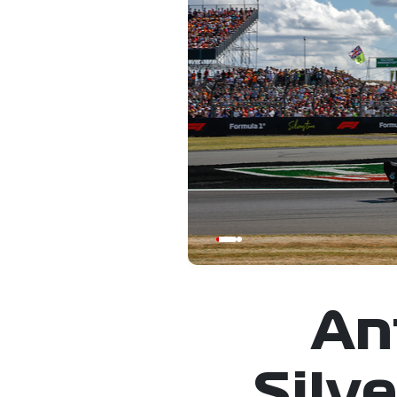
An
Silv