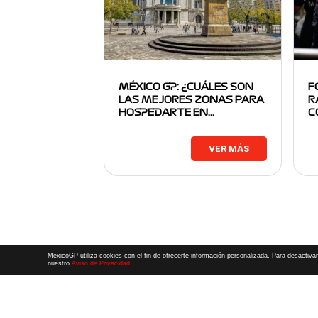
MÉXICO GP: ¿CUÁLES SON
F
LAS MEJORES ZONAS PARA
R
HOSPEDARTE EN…
C
VER MÁS
MexicoGP utiliza cookies con el fin de ofrecerte información personalizada. Para desactivar
nuestro
Aviso de Privacidad
.