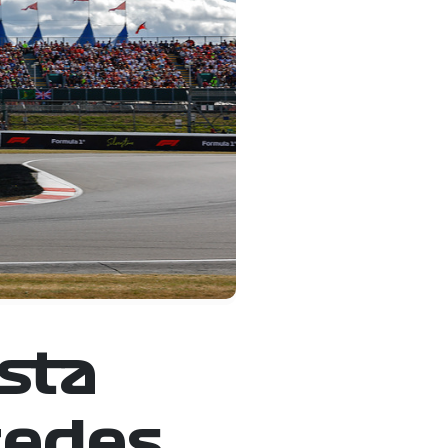
sta
cedes