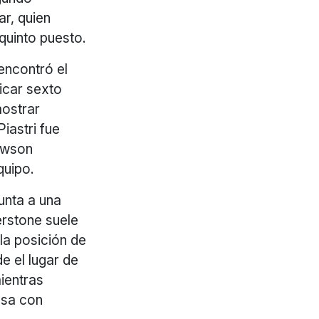
ar, quien
 quinto puesto.
encontró el
icar sexto
mostrar
iastri fue
Lawson
quipo.
unta a una
erstone suele
la posición de
e el lugar de
mientras
casa con