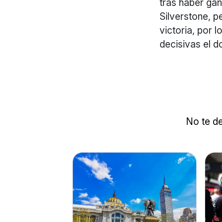
tras haber gan
Silverstone, p
victoria, por 
decisivas el 
No te de