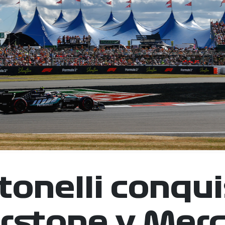
tonelli conqui
erstone y Mer