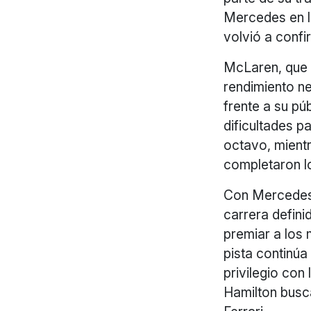
Mercedes en la
volvió a confi
McLaren, que 
rendimiento ne
frente a su pú
dificultades p
octavo, mient
completaron l
Con Mercedes 
carrera defini
premiar a los 
pista continúa
privilegio con
Hamilton busca