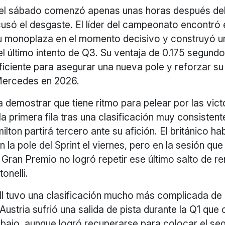
del sábado comenzó apenas unas horas después del 
cusó el desgaste. El líder del campeonato encontró 
 su monoplaza en el momento decisivo y construyó u
l último intento de Q3. Su ventaja de 0.175 segund
ficiente para asegurar una nueva pole y reforzar su
Mercedes en 2026.
 a demostrar que tiene ritmo para pelear por las vict
a primera fila tras una clasificación muy consistent
lton partirá tercero ante su afición. El británico h
 la pole del Sprint el viernes, pero en la sesión que 
el Gran Premio no logró repetir ese último salto de r
onelli.
l tuvo una clasificación mucho más complicada de 
Austria sufrió una salida de pista durante la Q1 que
rabajo, aunque logró recuperarse para colocar el s