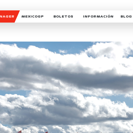
ANAGER
MEXICOGP
BOLETOS
INFORMACIÓN
BLOG
GALERIA SOCIAL
HORARIOS
NOTIC
SOMOS PARTE DEL VUELO
DUDAS
SUSCR
SOSTENIBILIDAD
DERECHO DE PRIMERA 
MEXI
CELEBRA CON NOSOTROS
REFORESTEMOS JUNTO
INTE
MOTORSPORT ACADEM
VOLUNTARIOS
EXPOSICIÓN FOTOGRÁF
CAMPEONATO
PATROCINADORES
LEGALES TICKETMAST