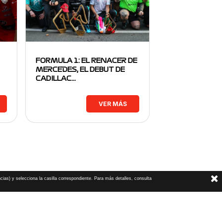
FORMULA 1: EL RENACER DE
MERCEDES, EL DEBUT DE
CADILLAC…
VER MÁS
cias) y selecciona la casilla correspondiente. Para más detalles, consulta