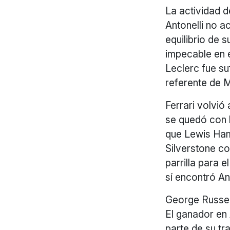
La actividad 
Antonelli no a
equilibrio de
impecable en e
Leclerc fue su
referente de 
Ferrari volvió
se quedó con l
que Lewis Hami
Silverstone con
parrilla para 
sí encontró Ant
George Russel
El ganador en 
parte de su t