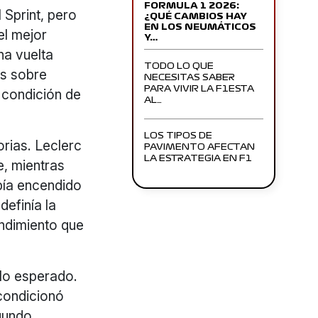
FORMULA 1 2026:
Sprint, pero
¿QUÉ CAMBIOS HAY
EN LOS NEUMÁTICOS
el mejor
Y…
na vuelta
TODO LO QUE
os sobre
NECESITAS SABER
PARA VIVIR LA F1ESTA
 condición de
AL…
LOS TIPOS DE
orias. Leclerc
PAVIMENTO AFECTAN
LA ESTRATEGIA EN F1
e, mientras
abía encendido
definía la
endimiento que
lo esperado.
 condicionó
egundo