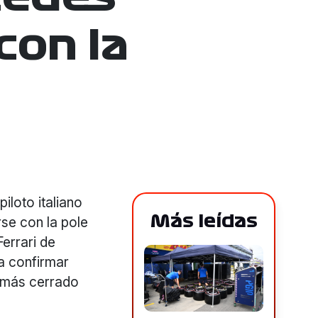
con la
iloto italiano
Más leídas
se con la pole
errari de
 a confirmar
o más cerrado