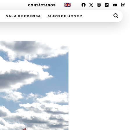
CONTÁCTANOS
SALA DE PRENSA
MURO DE HONOR
IAS
SUSCRIPCIÓN SALA DE PRENSA
IPCIÓN RACING NEWS
COMUNICADOS
OPCIÓN
COGP
ACREDITACIONES
S
RACTIVOS
Y
ICA
ER