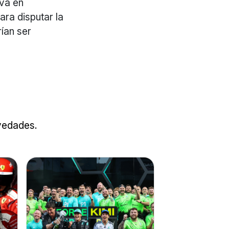
iva en
ara disputar la
rían ser
ovedades.