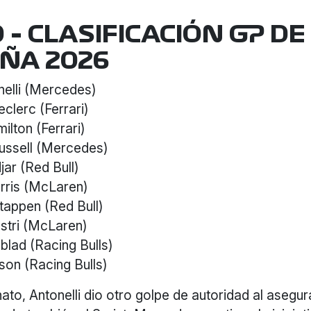
 – CLASIFICACIÓN GP D
ÑA 2026
nelli (Mercedes)
eclerc (Ferrari)
ilton (Ferrari)
ussell (Mercedes)
jar (Red Bull)
rris (McLaren)
appen (Red Bull)
stri (McLaren)
dblad (Racing Bulls)
on (Racing Bulls)
to, Antonelli dio otro golpe de autoridad al asegur