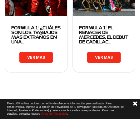
FORMULA 1: ¿CUÁLES
FORMULA 1: EL
SON LOS TRABAJOS
RENACER DE
MÁS EXTRAÑOS EN
MERCEDES, EL DEBUT
UNA…
DE CADILLAC…
VER MÁS
VER MÁS
MexicoGP utiliza cookies con el fin de ofrecerte información personalizada. Para
desactivarlas, ingresa a la opción de Privacidad de tu navegador (ubicada en Opciones de
Internet, Ajustes o Preferencias) y selecciona la casilla correspondiente. Para más
detalles, consulta nuestro
Aviso de Privacidad
.