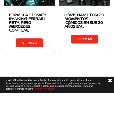
FORMULA 1 POWER
LEWIS HAMILTON: 20
RANKING: FERRARI
MOMENTOS
RETA, PERO
ICÓNICOS EN SUS 20
MERCEDES
AÑOS EN…
CONTIENE
VER MÁS
VER MÁS
MexicoGP utiliza cookies con el fin de ofrecerte información personalizada. Para
desactivarlas, ingresa a la opción de Privacidad de tu navegador (ubicada en Opciones de
Internet, Ajustes o Preferencias) y selecciona la casilla correspondiente. Para más
detalles, consulta nuestro
Aviso de Privacidad
.