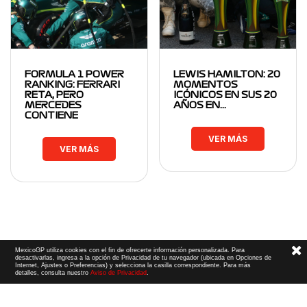
FORMULA 1 POWER
LEWIS HAMILTON: 20
RANKING: FERRARI
MOMENTOS
RETA, PERO
ICÓNICOS EN SUS 20
MERCEDES
AÑOS EN…
CONTIENE
VER MÁS
VER MÁS
MexicoGP utiliza cookies con el fin de ofrecerte información personalizada. Para
desactivarlas, ingresa a la opción de Privacidad de tu navegador (ubicada en Opciones de
Internet, Ajustes o Preferencias) y selecciona la casilla correspondiente. Para más
detalles, consulta nuestro
Aviso de Privacidad
.