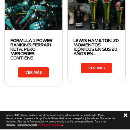
FORMULA 1 POWER
LEWIS HAMILTON: 20
RANKING: FERRARI
MOMENTOS
RETA, PERO
ICÓNICOS EN SUS 20
MERCEDES
AÑOS EN…
CONTIENE
VER MÁS
VER MÁS
MexicoGP utiliza cookies con el fin de ofrecerte información personalizada. Para
desactivarlas, ingresa a la opción de Privacidad de tu navegador (ubicada en Opciones de
Internet, Ajustes o Preferencias) y selecciona la casilla correspondiente. Para más
detalles, consulta nuestro
Aviso de Privacidad
.