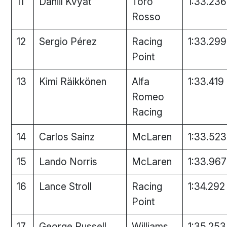
11
Daniil Kvyat
Toro
1:33.236
Rosso
12
Sergio Pérez
Racing
1:33.299
Point
13
Kimi Räikkönen
Alfa
1:33.419
Romeo
Racing
14
Carlos Sainz
McLaren
1:33.523
15
Lando Norris
McLaren
1:33.967
16
Lance Stroll
Racing
1:34.292
Point
17
George Russell
Williams
1:35.253