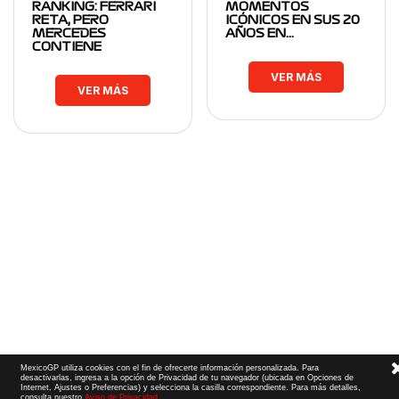
RANKING: FERRARI
MOMENTOS
RETA, PERO
ICÓNICOS EN SUS 20
MERCEDES
AÑOS EN…
CONTIENE
VER MÁS
VER MÁS
MexicoGP utiliza cookies con el fin de ofrecerte información personalizada. Para
desactivarlas, ingresa a la opción de Privacidad de tu navegador (ubicada en Opciones de
Internet, Ajustes o Preferencias) y selecciona la casilla correspondiente. Para más detalles,
consulta nuestro
Aviso de Privacidad
.