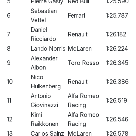
5
Pierre Gasly
Red Bull
1:25.590
Sebastian
6
Ferrari
1:25.787
Vettel
Daniel
7
Renault
1:26.182
Ricciardo
8
Lando Norris
McLaren
1:26.224
Alexander
9
Toro Rosso
1:26.345
Albon
Nico
10
Renault
1:26.386
Hulkenberg
Antonio
Alfa Romeo
11
1:26.519
Giovinazzi
Racing
Kimi
Alfa Romeo
12
1:26.546
Raikkonen
Racing
13
Carlos Sainz
McLaren
1:26.578