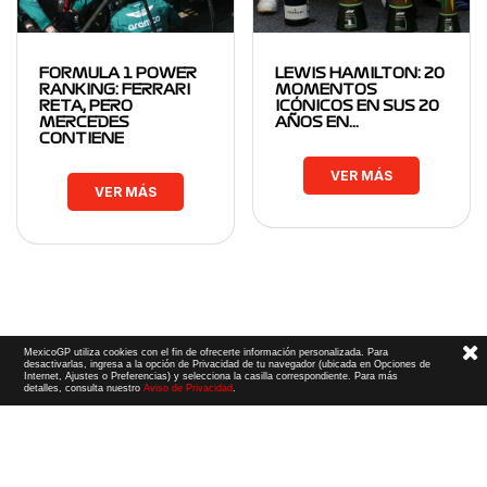
FORMULA 1 POWER
LEWIS HAMILTON: 20
RANKING: FERRARI
MOMENTOS
RETA, PERO
ICÓNICOS EN SUS 20
MERCEDES
AÑOS EN…
CONTIENE
VER MÁS
VER MÁS
MexicoGP utiliza cookies con el fin de ofrecerte información personalizada. Para
desactivarlas, ingresa a la opción de Privacidad de tu navegador (ubicada en Opciones de
Internet, Ajustes o Preferencias) y selecciona la casilla correspondiente. Para más
detalles, consulta nuestro
Aviso de Privacidad
.