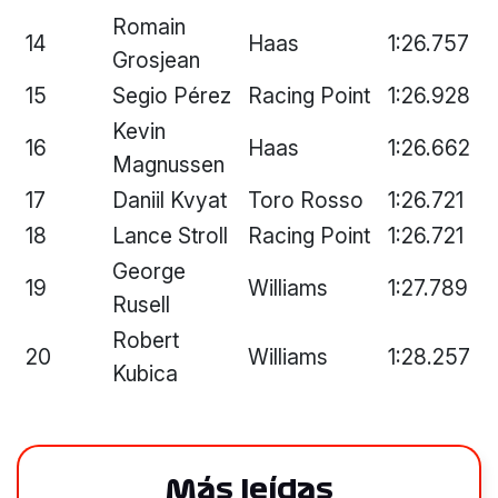
Romain
14
Haas
1:26.757
Grosjean
15
Segio Pérez
Racing Point
1:26.928
Kevin
16
Haas
1:26.662
Magnussen
17
Daniil Kvyat
Toro Rosso
1:26.721
18
Lance Stroll
Racing Point
1:26.721
George
19
Williams
1:27.789
Rusell
Robert
20
Williams
1:28.257
Kubica
Más leídas