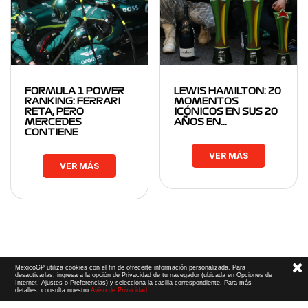
FORMULA 1 POWER
LEWIS HAMILTON: 20
RANKING: FERRARI
MOMENTOS
RETA, PERO
ICÓNICOS EN SUS 20
MERCEDES
AÑOS EN…
CONTIENE
VER MÁS
VER MÁS
MexicoGP utiliza cookies con el fin de ofrecerte información personalizada. Para
desactivarlas, ingresa a la opción de Privacidad de tu navegador (ubicada en Opciones de
Internet, Ajustes o Preferencias) y selecciona la casilla correspondiente. Para más
detalles, consulta nuestro
Aviso de Privacidad
.