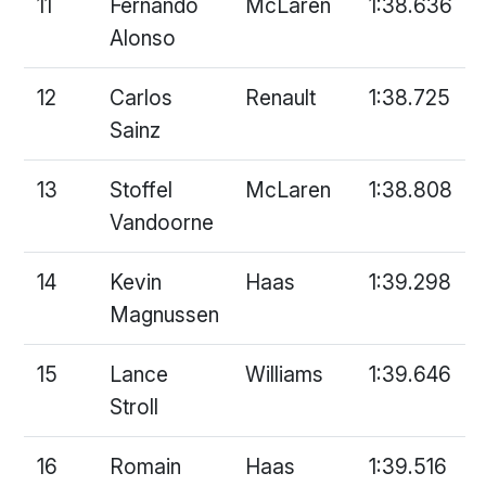
11
Fernando
McLaren
1:38.636
Alonso
12
Carlos
Renault
1:38.725
Sainz
13
Stoffel
McLaren
1:38.808
Vandoorne
14
Kevin
Haas
1:39.298
Magnussen
15
Lance
Williams
1:39.646
Stroll
16
Romain
Haas
1:39.516