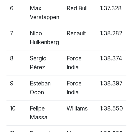
6
Max
Red Bull
1:37.328
Verstappen
7
Nico
Renault
1:38.282
Hulkenberg
8
Sergio
Force
1:38.374
Pérez
India
9
Esteban
Force
1:38.397
Ocon
India
10
Felipe
Williams
1:38.550
Massa