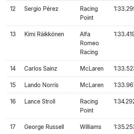
12
Sergio Pérez
Racing
1:33.29
Point
13
Kimi Räikkönen
Alfa
1:33.41
Romeo
Racing
14
Carlos Sainz
McLaren
1:33.52
15
Lando Norris
McLaren
1:33.96
16
Lance Stroll
Racing
1:34.29
Point
17
George Russell
Williams
1:35.25