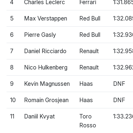
4
Charles Leclerc
Ferrari
1:31.86
5
Max Verstappen
Red Bull
1:32.08
6
Pierre Gasly
Red Bull
1:32.93
7
Daniel Ricciardo
Renault
1:32.95
8
Nico Hulkenberg
Renault
1:32.96
9
Kevin Magnussen
Haas
DNF
10
Romain Grosjean
Haas
DNF
11
Daniil Kvyat
Toro
1:33.23
Rosso