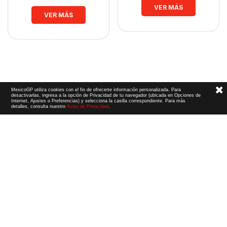
VER MÁS
VER MÁS
MexicoGP utiliza cookies con el fin de ofrecerte información personalizada. Para
desactivarlas, ingresa a la opción de Privacidad de tu navegador (ubicada en Opciones de
Internet, Ajustes o Preferencias) y selecciona la casilla correspondiente. Para más
detalles, consulta nuestro
Aviso de Privacidad
.
Términos y Condiciones
|
Aviso de Privacidad
|
Convenio de liberación
© 2026 CIE Todos los derechos reservados
El logotipo F1, las marcas F1, FORMULA 1, F1, FIA FORMULA ONE WORLD CHAMPIONSHIP, GRAND PRIX,
PADDOCK CLUB,
FORMULA 1 GRAND PRIX