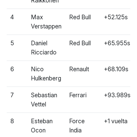
Raikkonen
4
Max
Red Bull
+52.125s
Verstappen
5
Daniel
Red Bull
+65.955s
Ricciardo
6
Nico
Renault
+68.109s
Hulkenberg
7
Sebastian
Ferrari
+93.989s
Vettel
8
Esteban
Force
+1 vuelta
Ocon
India