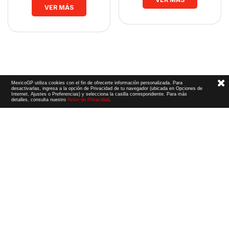
VER MÁS
MexicoGP utiliza cookies con el fin de ofrecerte información personalizada. Para
desactivarlas, ingresa a la opción de Privacidad de tu navegador (ubicada en Opciones de
Internet, Ajustes o Preferencias) y selecciona la casilla correspondiente. Para más
detalles, consulta nuestro
Aviso de Privacidad
.
Términos y Condiciones
|
Aviso de Privacidad
|
Convenio de liberación
© 2026 CIE Todos los derechos reservados
El logotipo F1, las marcas F1, FORMULA 1, F1, FIA FORMULA ONE WORLD CHAMPIONSHIP, GRAND PRIX,
PADDOCK CLUB,
FORMULA 1 GRAND PRIX
OF MEXICO, FORMULA 1 GRAN PREMIO DE MÉXICO,
FORMULA 1 MEXICO CITY GRAND PRIX,
FORMULA 1 GRAN PREMIO DE LA CIUDAD DE
MÉXICO y otros distintivos
relacionados son marcas de Formula One Licensing BV,
una compañía Formula 1. Todos los derechos reservados.