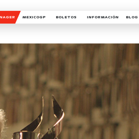
ANAGER
MEXICOGP
BOLETOS
INFORMACIÓN
BLOG
GALERIA SOCIAL
HORARIOS
NOTIC
SOMOS PARTE DEL VUELO
DUDAS
SUSCR
SOSTENIBILIDAD
DERECHO DE PRIMERA 
MEXI
CELEBRA CON NOSOTROS
REFORESTEMOS JUNTO
INTE
MOTORSPORT ACADEM
VOLUNTARIOS
EXPOSICIÓN FOTOGRÁF
CAMPEONATO
PATROCINADORES
LEGALES TICKETMAST