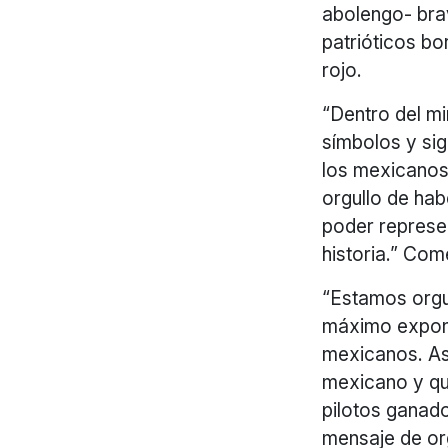
abolengo- brav
patrióticos bo
rojo.
“Dentro del m
símbolos y si
los mexicanos
orgullo de hab
poder represen
historia.” Com
“Estamos orgu
máximo exponen
mexicanos. Asp
mexicano y qu
pilotos ganado
mensaje de or