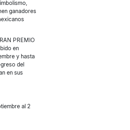
simbolismo,
amen ganadores
 mexicanos
1 GRAN PREMIO
ibido en
iembre y hasta
egreso del
an en sus
tiembre al 2