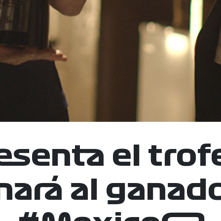
esenta el tro
nará al ganado