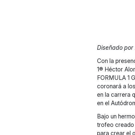
Diseñado por 
Con la presen
1® Héctor Alo
FORMULA 1 GR
coronará a l
en la carrera 
en el Autódr
Bajo un hermo
trofeo creado 
para crear e