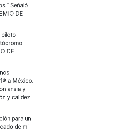
os.” Señaló
REMIO DE
piloto
utódromo
IO DE
anos
 1® a México.
on ansia y
ón y calidez
ación para un
ficado de mi