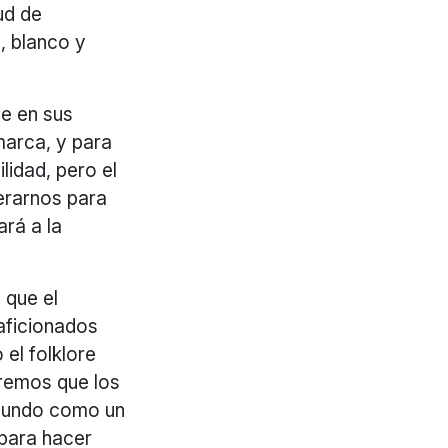
ud de
, blanco y
e en sus
marca, y para
idad, pero el
erarnos para
ará a la
 que el
aficionados
el folklore
eremos que los
l mundo como un
 para hacer