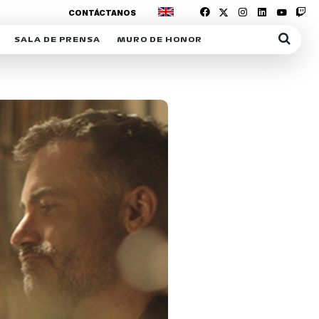
CONTÁCTANOS
SALA DE PRENSA
MURO DE HONOR
IAS
SUSCRIPCIÓN SALA DE PRENSA
IPCIÓN RACING NEWS
COMUNICADOS
OPCIÓN
COGP
ACREDITACIONES
S
RACTIVOS
Y
ICA
ER