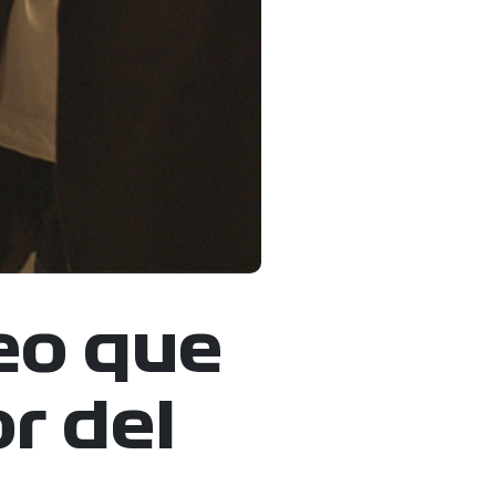
feo que
r del