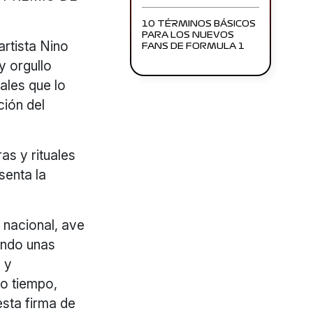
10 TÉRMINOS BÁSICOS
PARA LOS NUEVOS
artista Nino
FANS DE FORMULA 1
y orgullo
ales que lo
ción del
ras y rituales
senta la
 nacional, ave
ando unas
 y
mo tiempo,
esta firma de