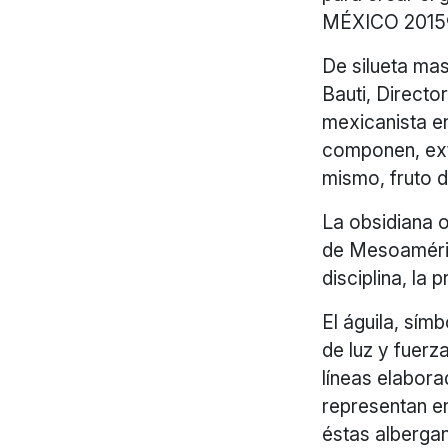
MÉXICO 2015
De silueta mas
Bauti, Directo
mexicanista en
componen, extr
mismo, fruto d
La obsidiana o 
de Mesoamérica
disciplina, la 
El águila, sím
de luz y fuerz
líneas elabora
representan en
éstas albergan