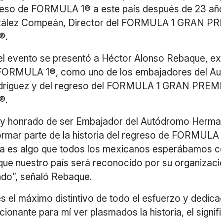
greso de FORMULA 1® a este país después de 23 añ
zález Compeán, Director del FORMULA 1 GRAN P
®.
l evento se presentó a Héctor Alonso Rebaque, ex 
FORMULA 1®, como uno de los embajadores del A
ríguez y del regreso del FORMULA 1 GRAN PREM
®.
uy honrado de ser Embajador del Autódromo Herm
ormar parte de la historia del regreso de FORMULA
na es algo que todos los mexicanos esperábamos c
que nuestro país será reconocido por su organizaci
ndo”, señaló Rebaque.
es el máximo distintivo de todo el esfuerzo y dedic
cionante para mí ver plasmados la historia, el signi