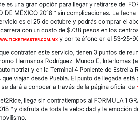
de es una gran opción para llegar y retirarse del 
DE MÉXICO 2018™ sin complicaciones. La fecha l
servicio es el 25 de octubre y podrás comprar el ab
a carrera con un costo de $738 pesos en los centro
y por teléfono en el 53-25-9
WW.TICKETMASTER.COM.MX
ue contraten este servicio, tienen 3 puntos de reun
dromo Hermanos Rodríguez: Mundo E, Interlomas (
automotriz) y en la Terminal 4 Poniente de Estrella 
 que viajan desde Puebla. El punto de llegada está p
se dará a conocer a través de la página oficial de
ket2Ride, llega sin contratiempos al FORMULA 1
018
™
y disfruta de toda la velocidad y la emoción d
movilismo.