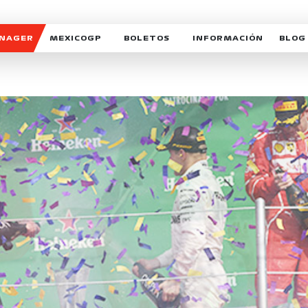
ANAGER
MEXICOGP
BOLETOS
INFORMACIÓN
BLOG
GALERIA SOCIAL
HORARIOS
NOTIC
SOMOS PARTE DEL VUELO
DUDAS
SUSCR
SOSTENIBILIDAD
DERECHO DE PRIMERA 
MEXI
CELEBRA CON NOSOTROS
REFORESTEMOS JUNTO
INTE
MOTORSPORT ACADEM
VOLUNTARIOS
EXPOSICIÓN FOTOGRÁF
CAMPEONATO
PATROCINADORES
LEGALES TICKETMAST