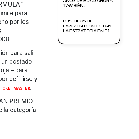
AÑOS DE EDAD AHORA
FORMULA 1
TAMBIÉN…
ímite para
ono por los
LOS TIPOS DE
PAVIMENTO AFECTAN
s
LA ESTRATEGIA EN F1
000.
ión para salir
a un costado
Roja – para
or definirse y
.
TICKETMASTER
 GRAN PREMIO
e la categoría