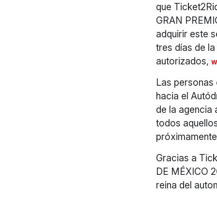
que Ticket2Ri
GRAN PREMIO 
adquirir este 
tres días de l
autorizados,
W
Las personas q
hacia el Autó
de la agencia 
todos aquellos
próximamente 
Gracias a Tic
DE MÉXICO 2
reina del auto