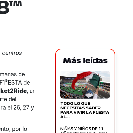
8™
n centros
Más leídas
emanas de
®
F1
ESTA de
cket2Ride
, un
rte del
TODO LO QUE
a el 26, 27 y
NECESITAS SABER
PARA VIVIR LA F1ESTA
AL…
nto, por lo
NIÑAS Y NIÑOS DE 11