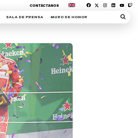
CONTÁCTANOS
SALA DE PRENSA
MURO DE HONOR
IAS
SUSCRIPCIÓN SALA DE PRENSA
IPCIÓN RACING NEWS
COMUNICADOS
OPCIÓN
COGP
ACREDITACIONES
S
RACTIVOS
Y
ICA
ER