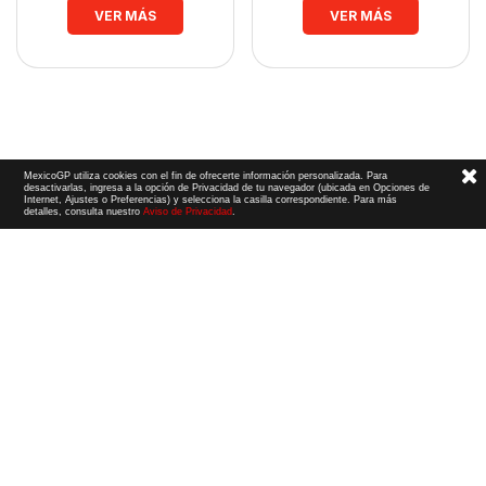
VER MÁS
VER MÁS
MexicoGP utiliza cookies con el fin de ofrecerte información personalizada. Para
desactivarlas, ingresa a la opción de Privacidad de tu navegador (ubicada en Opciones de
Internet, Ajustes o Preferencias) y selecciona la casilla correspondiente. Para más
detalles, consulta nuestro
Aviso de Privacidad
.
Términos y Condiciones
|
Aviso de Privacidad
|
Convenio de liberación
© 2026 CIE Todos los derechos reservados
El logotipo F1, las marcas F1, FORMULA 1, F1, FIA FORMULA ONE WORLD CHAMPIONSHIP, GRAND PRIX,
PADDOCK CLUB,
FORMULA 1 GRAND PRIX
OF MEXICO, FORMULA 1 GRAN PREMIO DE MÉXICO,
FORMULA 1 MEXICO CITY GRAND PRIX,
FORMULA 1 GRAN PREMIO DE LA CIUDAD DE
MÉXICO y otros distintivos
relacionados son marcas de Formula One Licensing BV,
una compañía Formula 1. Todos los derechos reservados.