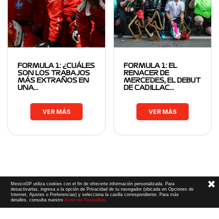
FORMULA 1: ¿CUÁLES
FORMULA 1: EL
SON LOS TRABAJOS
RENACER DE
MÁS EXTRAÑOS EN
MERCEDES, EL DEBUT
UNA…
DE CADILLAC…
VER MÁS
VER MÁS
MexicoGP utiliza cookies con el fin de ofrecerte información personalizada. Para
desactivarlas, ingresa a la opción de Privacidad de tu navegador (ubicada en Opciones de
Internet, Ajustes o Preferencias) y selecciona la casilla correspondiente. Para más
detalles, consulta nuestro
Aviso de Privacidad
.