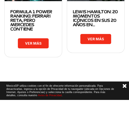
FORMULA 1 POWER
LEWIS HAMILTON: 20
RANKING: FERRARI
MOMENTOS
RETA, PERO
ICÓNICOS EN SUS 20
MERCEDES
AÑOS EN…
CONTIENE
VER MÁS
VER MÁS
MexicoGP utiliza cookies con el fin de ofrecerte información personalizada. Para
desactivarlas, ingresa a la opción de Privacidad de tu navegador (ubicada en Opciones de
Internet, Ajustes o Preferencias) y selecciona la casilla correspondiente. Para más
detalles, consulta nuestro
Aviso de Privacidad
.