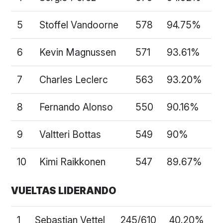
5
Stoffel Vandoorne
578
94.75%
6
Kevin Magnussen
571
93.61%
7
Charles Leclerc
563
93.20%
8
Fernando Alonso
550
90.16%
9
Valtteri Bottas
549
90%
10
Kimi Raikkonen
547
89.67%
VUELTAS LIDERANDO
1
Sebastian Vettel
245/610
40.20%