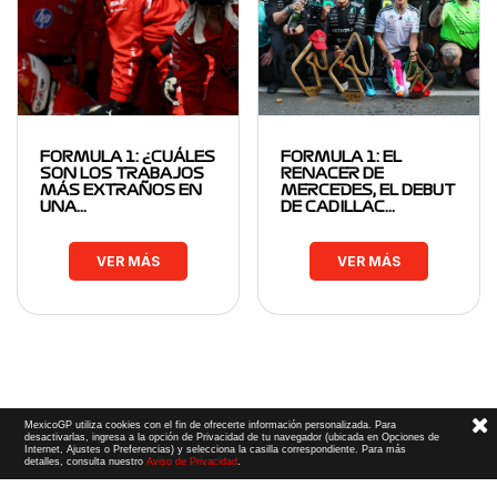
FORMULA 1: ¿CUÁLES
FORMULA 1: EL
SON LOS TRABAJOS
RENACER DE
MÁS EXTRAÑOS EN
MERCEDES, EL DEBUT
UNA…
DE CADILLAC…
VER MÁS
VER MÁS
MexicoGP utiliza cookies con el fin de ofrecerte información personalizada. Para
desactivarlas, ingresa a la opción de Privacidad de tu navegador (ubicada en Opciones de
Internet, Ajustes o Preferencias) y selecciona la casilla correspondiente. Para más
detalles, consulta nuestro
Aviso de Privacidad
.