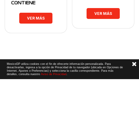
CONTIENE
VER MÁS
VER MÁS
MexicoGP utiliza cookies con el fin de ofrecerte información personalizada. Para
desactivarlas, ingresa a la opción de Privacidad de tu navegador (ubicada en Opciones de
Internet, Ajustes o Preferencias) y selecciona la casilla correspondiente. Para más
detalles, consulta nuestro
Aviso de Privacidad
.
Términos y Condiciones
|
Aviso de Privacidad
|
Convenio de liberación