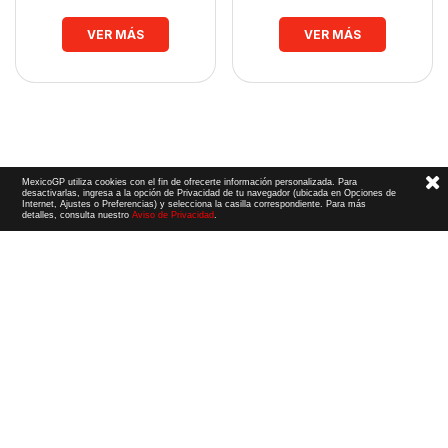
VER MÁS
VER MÁS
MexicoGP utiliza cookies con el fin de ofrecerte información personalizada. Para
desactivarlas, ingresa a la opción de Privacidad de tu navegador (ubicada en Opciones de
Internet, Ajustes o Preferencias) y selecciona la casilla correspondiente. Para más
detalles, consulta nuestro
Aviso de Privacidad
.
Términos y Condiciones
|
Aviso de Privacidad
|
Convenio de liberación
© 2026 CIE Todos los derechos reservados